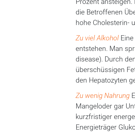
Prozent ansteigen. 
die Betroffenen Üb
hohe Cholesterin- u
Zu viel Alkohol
Eine
entstehen. Man spri
disease). Durch den
überschüssigen Fet
den Hepatozyten ge
Zu wenig Nahrung
E
Mangeloder gar Unte
kurzfristiger ener
Energieträger Gluko