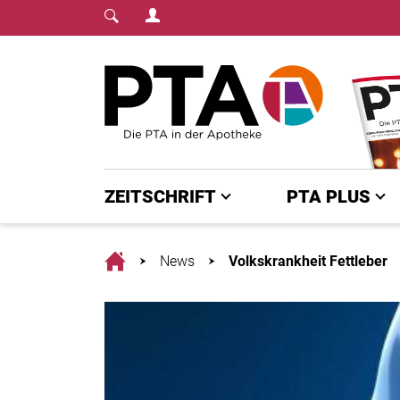
Login Menu
Fachmedium für PTA | diepta.de
Home
ZEITSCHRIFT
PTA PLUS
Home
News
Volkskrankheit Fettleber