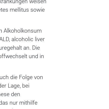
erkrankungen weisen
tes mellitus sowie
en Alkoholkonsum
LD, alcoholic liver
uregehalt an. Die
offwechselt und in
auch die Folge von
er Lage, bei
nese den
das nur mithilfe