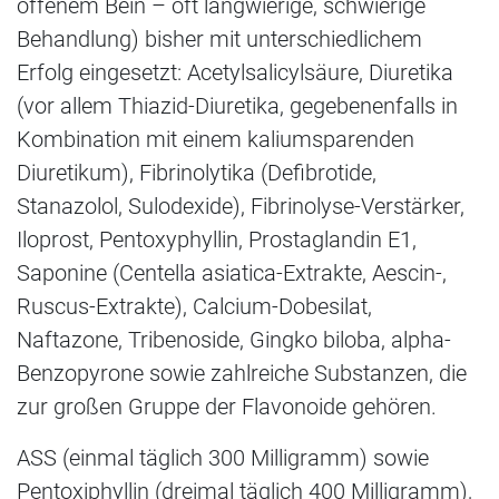
offenem Bein – oft langwierige, schwierige
Behandlung) bisher mit unterschiedlichem
Erfolg eingesetzt: Acetylsalicylsäure, Diuretika
(vor allem Thiazid-Diuretika, gegebenenfalls in
Kombination mit einem kaliumsparenden
Diuretikum), Fibrinolytika (Defibrotide,
Stanazolol, Sulodexide), Fibrinolyse-Verstärker,
Iloprost, Pentoxyphyllin, Prostaglandin E1,
Saponine (Centella asiatica-Extrakte, Aescin-,
Ruscus-Extrakte), Calcium-Dobesilat,
Naftazone, Tribenoside, Gingko biloba, alpha-
Benzopyrone sowie zahlreiche Substanzen, die
zur großen Gruppe der Flavonoide gehören.
ASS (einmal täglich 300 Milligramm) sowie
Pentoxiphyllin (dreimal täglich 400 Milligramm),