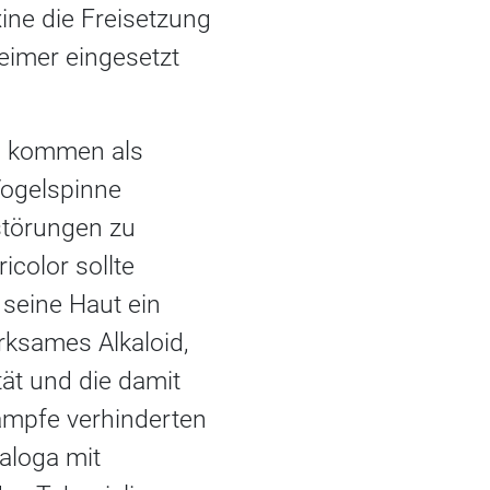
ine die Freisetzung
heimer eingesetzt
n kommen als
-Vogelspinne
störungen zu
icolor sollte
 seine Haut ein
irksames Alkaloid,
tät und die damit
ämpfe verhinderten
aloga mit