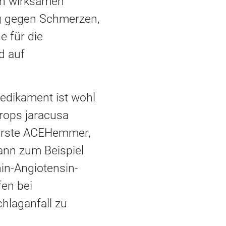
nen wirksamen
ung gegen Schmerzen,
e für die
d auf
edikament ist wohl
hrops jaracusa
 erste ACEHemmer,
dann zum Beispiel
nin-Angiotensin-
en bei
hlaganfall zu