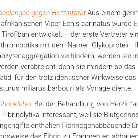
schlangen gegen Herzinfarkt
Aus einem ger
r afrikanischen Viper Echis carinatus wurde 
 Tirofiban entwickelt – der erste Vertreter e
ithrombotika mit dem Namen Glykoprotein-IIb
bozytenaggregation verhindern, werden sie i
rden verabreicht, denn sie mindern so das I
batid, für den trotz identischer Wirkweise das 
turus miliarus barbouri als Vorlage diente.
ibrinkleber
Bei der Behandlung von Herzinfa
Fibrinolytika interessant, weil sie Blutgerinn
angengifte enthalten Fibrinogenabbauende E
ngsweise das Fibrin zu Fragmenten abbauen