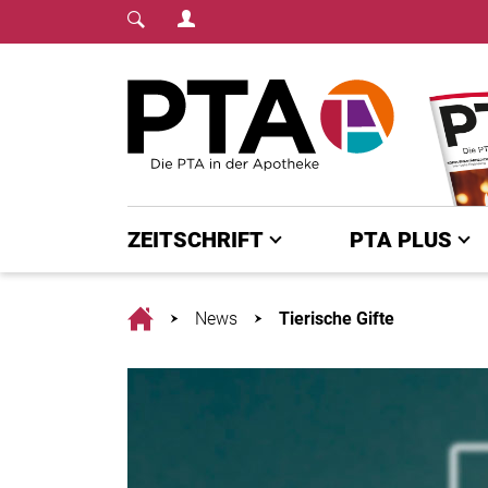
Login Menu
Fachmedium für PTA | diepta.de
Home
ZEITSCHRIFT
PTA PLUS
Home
News
Tierische Gifte