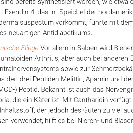
 sind bereits synthetisiert worden, wie etwa 
d Exendin-4, das im Speichel der nordamerik
derma suspectum vorkommt, führte mit dem 
es neuartigen Antidiabetikums.
nische Fliege
Vor allem in Salben wird Bienen
umatoiden Arthritis, aber auch bei anderen
entralnervensystems sowie zur Schmerzbekä
us den drei Peptiden Melittin, Apamin und de
MCD-) Peptid. Bekannt ist auch das Nervengi
oria, die ein Käfer ist. Mit Cantharidin verfüg
nhaltsstoff, der jedoch des Guten zu viel auc
sen verwendet, hilft es bei Nieren- und Blase
.