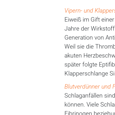
Vipern- und Klapper
Eiweiß im Gift eine
Jahre der Wirkstoff
Generation von Ant
Weil sie die Throm
akuten Herzbeschwe
später folgte Eptifi
Klapperschlange Sis
Blutverdünner und F
Schlaganfällen sind 
können. Viele Schl
Fibrinogen beziehu