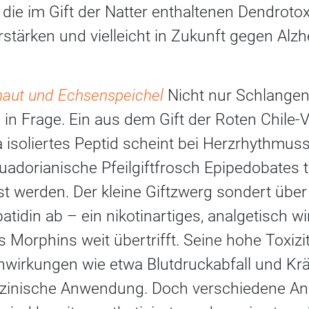
ie im Gift der Natter enthaltenen Dendrotox
rstärken und vielleicht in Zukunft gegen Alz
haut und Echsenspeichel
Nicht nur Schlange
n in Frage. Ein aus dem Gift der Roten Chile
isoliertes Peptid scheint bei Herzrhythmus
uadorianische Pfeilgiftfrosch Epipedobates tr
t werden. Der kleine Giftzwerg sondert über
tidin ab – ein nikotinartiges, analgetisch w
 Morphins weit übertrifft. Seine hohe Toxizi
wirkungen wie etwa Blutdruckabfall und Kr
izinische Anwendung. Doch verschiedene An