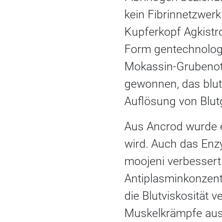
kein Fibrinnetzwer
Kupferkopf Agkistro
Form gentechnologi
Mokassin-Grubenot
gewonnen, das blu
Auflösung von Blut
Aus Ancrod wurde e
wird. Auch das Enz
moojeni verbessert
Antiplasminkonzentr
die Blutviskosität 
Muskelkrämpfe aus