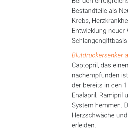
Bei den erfolgreich
Bestandteile als Ne
Krebs, Herzkrankhei
Entwicklung neuer 
Schlangengiftbasis 
Blutdruckersenker 
Captopril, das eine
nachempfunden ist.
der bereits in den 
Enalapril, Ramipril
System hemmen. Die
Herzschwäche und s
erleiden.