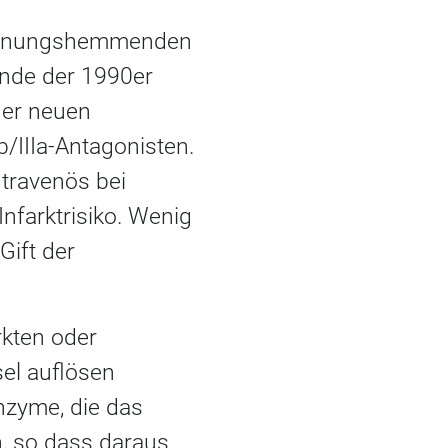
innungshemmenden
Ende der 1990er
iner neuen
/IIIa-Antagonisten.
ntravenös bei
nfarktrisiko. Wenig
Gift der
rkten oder
sel auflösen
nzyme, die das
, so dass daraus