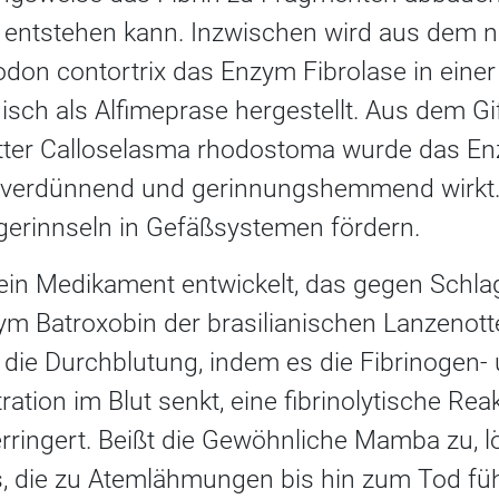
k entstehen kann. Inzwischen wird aus dem 
don contortrix das Enzym Fibrolase in einer 
sch als Alfimeprase hergestellt. Aus dem Gi
ter Calloselasma rhodostoma wurde das E
tverdünnend und gerinnungshemmend wirkt.
gerinnseln in Gefäßsystemen fördern.
in Medikament entwickelt, das gegen Schlag
ym Batroxobin der brasilianischen Lanzenott
 die Durchblutung, indem es die Fibrinogen-
ation im Blut senkt, eine fibrinolytische Rea
verringert. Beißt die Gewöhnliche Mamba zu, l
, die zu Atemlähmungen bis hin zum Tod fü