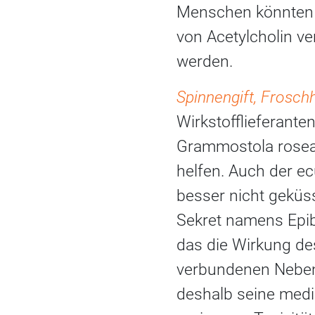
Menschen könnten d
von Acetylcholin ve
werden.
Spinnengift, Frosch
Wirkstofflieferante
Grammostola rosea 
helfen. Auch der ec
besser nicht geküss
Sekret namens Epiba
das die Wirkung des
verbundenen Neben
deshalb seine med