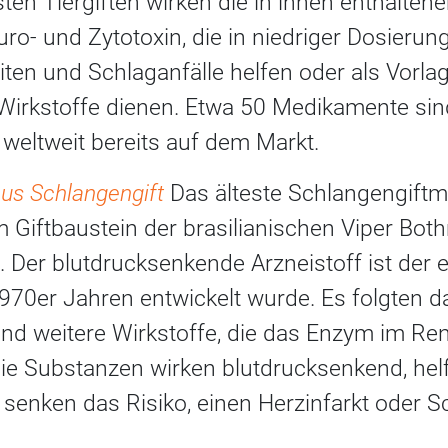
sten Tiergiften wirken die in ihnen enthalte
uro- und Zytotoxin, die in niedriger Dosier
ten und Schlaganfälle helfen oder als Vorlag
Wirkstoffe dienen. Etwa 50 Medikamente sin
weltweit bereits auf dem Markt.
aus Schlangengift
Das älteste Schlangengiftm
m Giftbaustein der brasilianischen Viper Bot
 Der blutdrucksenkende Arzneistoff ist der
1970er Jahren entwickelt wurde. Es folgten 
 und weitere Wirkstoffe, die das Enzym im Re
 Substanzen wirken blutdrucksenkend, helf
enken das Risiko, einen Herzinfarkt oder Sc