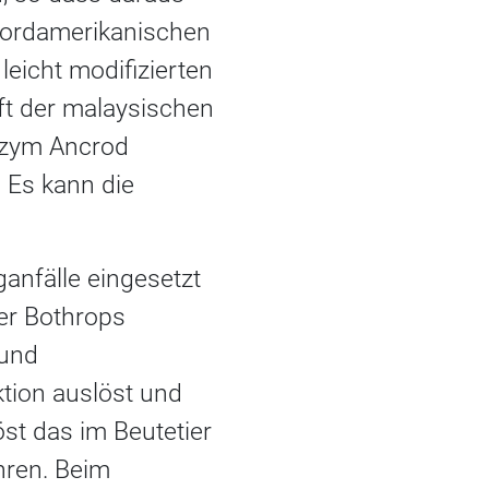
nordamerikanischen
leicht modifizierten
ft der malaysischen
nzym Ancrod
 Es kann die
anfälle eingesetzt
er Bothrops
 und
ktion auslöst und
öst das im Beutetier
hren. Beim