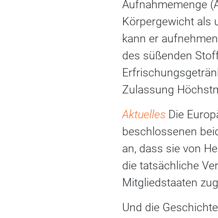
Aufnahmemenge (ADI
Körpergewicht als 
kann er aufnehmen
des süßenden Stoffe
Erfrischungsgetränk
Zulassung Höchstme
Aktuelles
Die Europ
beschlossenen beid
an, dass sie von H
die tatsächliche V
Mitgliedstaaten zu
Und die Geschichte 