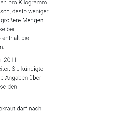
den pro Kilogramm
nsch, desto weniger
b größere Mengen
se bei
 enthält die
n.
r 2011
er. Sie kündigte
ide Angaben über
ese den
akraut darf nach