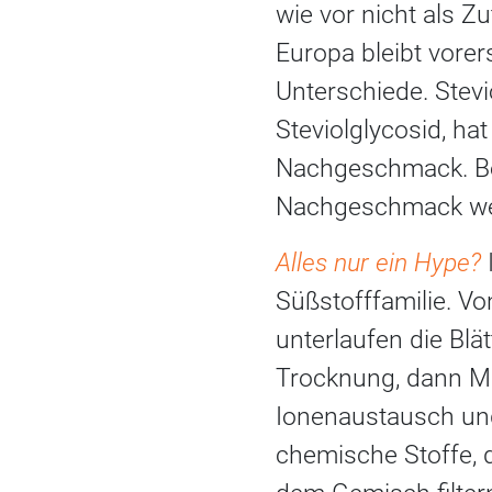
wie vor nicht als Z
Europa bleibt vorers
Unterschiede. Stevi
Steviolglycosid, ha
Nachgeschmack. Bei
Nachgeschmack wei
Alles nur ein Hype?
Süßstofffamilie. V
unterlaufen die Blä
Trocknung, dann Ma
Ionenaustausch und
chemische Stoffe, 