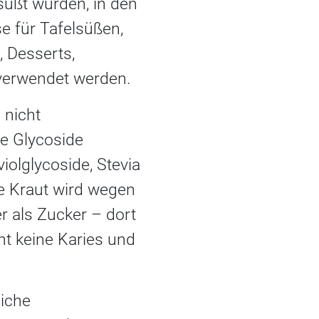
süßt wurden, in den
e für Tafelsüßen,
, Desserts,
 verwendet werden.
 nicht
ie Glycoside
iolglycoside, Stevia
e Kraut wird wegen
r als Zucker – dort
cht keine Karies und
liche