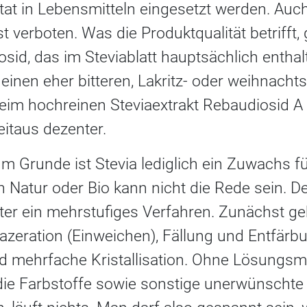
utat in Lebensmitteln eingesetzt werden. Auc
t verboten. Was die Produktqualität betrifft, 
osid, das im Steviablatt hauptsächlich entha
t einen eher bitteren, Lakritz- oder weihnach
m hochreinen Steviaextrakt Rebaudiosid A (R
taus dezenter.
Im Grunde ist Stevia lediglich ein Zuwachs fü
on Natur oder Bio kann nicht die Rede sein.
tter ein mehrstufiges Verfahren. Zunächst ge
zeration (Einweichen), Fällung und Entfärbu
 mehrfache Kristallisation. Ohne Lösungsmi
die Farbstoffe sowie sonstige unerwünscht