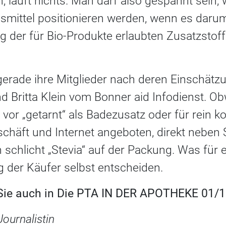
, läuft nichts. Man darf also gespannt sein, w
smittel positionieren werden, wenn es daru
g der für Bio-Produkte erlaubten Zusatzst
gerade ihre Mitglieder nach deren Einschätzu
 Britta Klein vom Bonner aid Infodienst. Obw
e vor „getarnt“ als Badezusatz oder für rein
häft und Internet angeboten, direkt neben 
 schlicht „Stevia“ auf der Packung. Was für 
ag der Käufer selbst entscheiden.
 Sie auch in Die PTA IN DER APOTHEKE 01/12
Journalistin