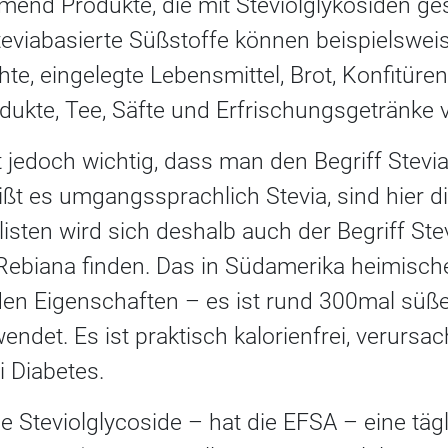
end Produkte, die mit Steviolglykosiden ge
viabasierte Süßstoffe können beispielsweis
hte, eingelegte Lebensmittel, Brot, Konfitüren
odukte, Tee, Säfte und Erfrischungsgetränke
 jedoch wichtig, dass man den Begriff Stevia
ißt es umgangssprachlich Stevia, sind hier d
listen wird sich deshalb auch der Begriff Stev
Rebiana finden. Das in Südamerika heimisch
den Eigenschaften – es ist rund 300mal süße
wendet. Es ist praktisch kalorienfrei, verursa
i Diabetes.
ie Steviolglycoside – hat die EFSA – eine täg