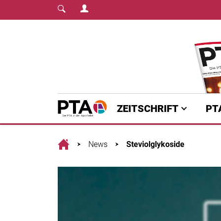
Login Menu
Fachmedium für PTA | diepta.de
Home
ZEITSCHRIFT
PT
Home
News
Steviolglykoside