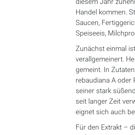
diesem Jahr zunehm
Handel kommen. Ste
Saucen, Fertiggeric
Speiseeis, Milchpr
Zunächst einmal ist
verallgemeinert. He
gemeint. In Zutaten
rebaudiana A oder 
seiner stark süßen
seit langer Zeit ver
eignet sich auch be
Für den Extrakt – d