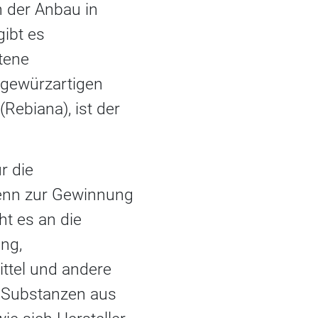
h der Anbau in
gibt es
ltene
tsgewürzartigen
ebiana), ist der
r die
 Denn zur Gewinnung
ht es an die
ng,
ttel und andere
e Substanzen aus