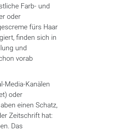
stliche Farb- und
er oder
agescreme fürs Haar
ert, finden sich in
llung und
chon vorab
al-​Media-Kanälen
et) oder
haben einen Schatz,
r Zeitschrift hat:
sen. Das