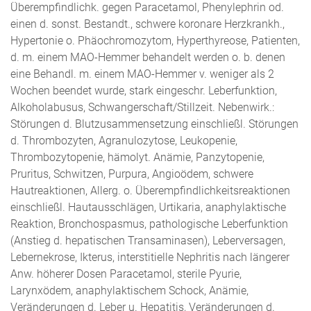
Überempfindlichk. gegen Paracetamol, Phenylephrin od.
einen d. sonst. Bestandt., schwere koronare Herzkrankh.,
Hypertonie o. Phäochromozytom, Hyperthyreose, Patienten,
d. m. einem MAO-Hemmer behandelt werden o. b. denen
eine Behandl. m. einem MAO-Hemmer v. weniger als 2
Wochen beendet wurde, stark eingeschr. Leberfunktion,
Alkoholabusus, Schwangerschaft/Stillzeit. Nebenwirk.:
Störungen d. Blutzusammensetzung einschließl. Störungen
d. Thrombozyten, Agranulozytose, Leukopenie,
Thrombozytopenie, hämolyt. Anämie, Panzytopenie,
Pruritus, Schwitzen, Purpura, Angioödem, schwere
Hautreaktionen, Allerg. o. Überempfindlichkeitsreaktionen
einschließl. Hautausschlägen, Urtikaria, anaphylaktische
Reaktion, Bronchospasmus, pathologische Leberfunktion
(Anstieg d. hepatischen Transaminasen), Leberversagen,
Lebernekrose, Ikterus, interstitielle Nephritis nach längerer
Anw. höherer Dosen Paracetamol, sterile Pyurie,
Larynxödem, anaphylaktischem Schock, Anämie,
Veränderungen d. Leber u. Hepatitis, Veränderungen d.