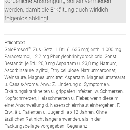
körperliche Anstrengung sollten vermieden
werden, damit die Erkältung auch wirklich
folgenlos abklingt.
Pflichttext
®
GeloProsed
. Zus.-Setz.: 1 Btl. (1.635 mg) enth. 1.000 mg
Paracetamol, 12,2 mg Phenylephrinhydrochlorid. Sonst.
Bestandt. je Btl.: 20,0 mg Aspartam u. 23,8 mg Natrium,
Ascorbinsäure, Xylitol, Ethylcellulose, Natriumcarbonat,
Weinsäure, Magnesiumcitrat, Aspartam, Magnesiumstearat
u. Cassis-Aroma. Anw.: Z. Linderung d. Symptome v.
Erkältungskrankheiten u. grippalen Infekten, w. Schmerzen,
Kopfschmerzen, Halsschmerzen u. Fieber, wenn diese m.
einer Anschwellung d. Nasenschleimhaut einhergehen. F.
Erw., ält. Patienten u. Jugendl. ab 12 Jahren. Ohne
ärztlichen Rat nicht länger anwenden, als in der
Packungsbeilage vorgegeben! Gegenanz.: