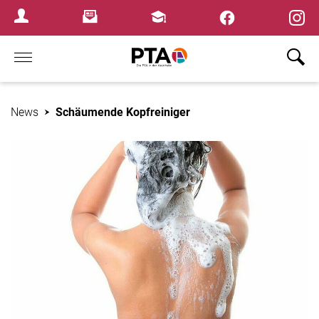
×
Newsletter
Fortbildungen
Login Menu
Home
News
Schäumende Kopfreiniger