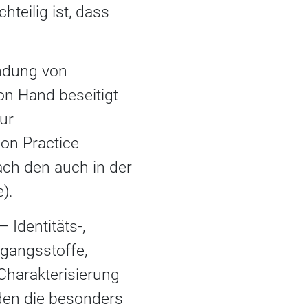
teilig ist, dass
ndung von
on Hand beseitigt
ur
ion Practice
ach den auch in der
).
Identitäts-,
sgangsstoffe,
Charakterisierung
rden die besonders