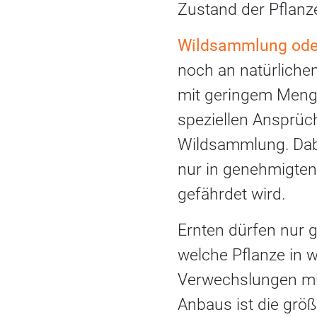
Zustand der Pflanze
Wildsammlung ode
noch an natürlichen
mit geringem Menge
speziellen Ansprüch
Wildsammlung. Dabe
nur in genehmigten
gefährdet wird.
Ernten dürfen nur 
welche Pflanze in
Verwechslungen mit
Anbaus ist die grö