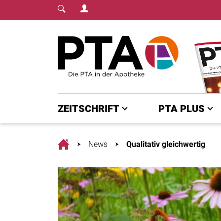
Login Menu
Fachmedium für PTA | diepta.de
Home
ZEITSCHRIFT
PTA PLUS
Home
News
Qualitativ gleichwertig