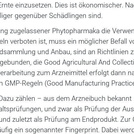
rnte einzusetzen. Dies ist ökonomischer. Nach
liger gegenüber Schädlingen sind.
lung zugelassener Phytopharmaka die Verwe
ln verboten ist, muss ein möglicher Befall v
ldsammlung und Anbau, sind an Richtlinien z
gebunden, die Good Agricultural And Collect
erarbeitung zum Arzneimittel erfolgt dann n
n GMP-Regeln (Good Manufacturing Practice
azu zählen – aus dem Arzneibuch bekannt – 
altsprüfungen, und zwar als Prüfung der Au
und zuletzt als Prüfung am Endprodukt. Zur 
äufig ein sogenannter Fingerprint. Dabei we