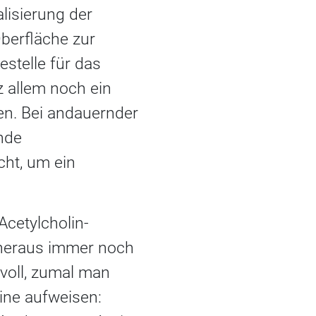
lisierung der
berfläche zur
estelle für das
z allem noch ein
den. Bei andauernder
nde
cht, um ein
Acetylcholin-
 heraus immer noch
nvoll, zumal man
ine aufweisen: