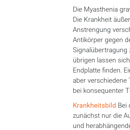
Die Myasthenia grav
Die Krankheit äußer
Anstrengung versch
Antikörper gegen de
Signalübertragung 
übrigen lassen sic
Endplatte finden. E
aber verschiedene 
bei konsequenter Th
Krankheitsbild
Bei 
zunächst nur die A
und herabhängenden