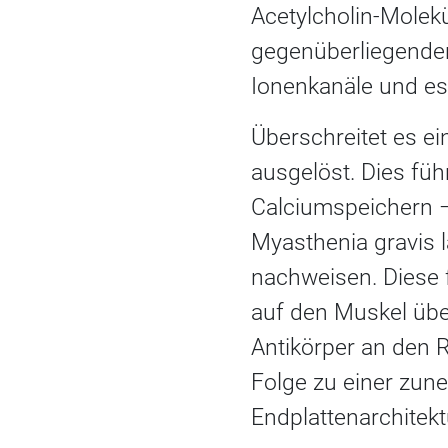
Acetylcholin-Molekü
gegenüberliegenden
Ionenkanäle und es
Überschreitet es e
ausgelöst. Dies füh
Calciumspeichern – 
Myasthenia gravis 
nachweisen. Diese f
auf den Muskel üb
Antikörper an den 
Folge zu einer zun
Endplattenarchitekt