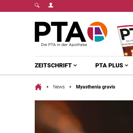
Login Menu
Fachmedium für PTA | diepta.de
Home
ZEITSCHRIFT
PTA PLUS
Home
News
Myasthenia gravis