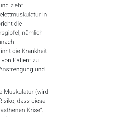
und zieht
elettmuskulatur in
richt die
rsgipfel, nämlich
anach
innt die Krankheit
 von Patient zu
 Anstrengung und
e Muskulatur (wird
Risiko, dass diese
asthenen Krise“.