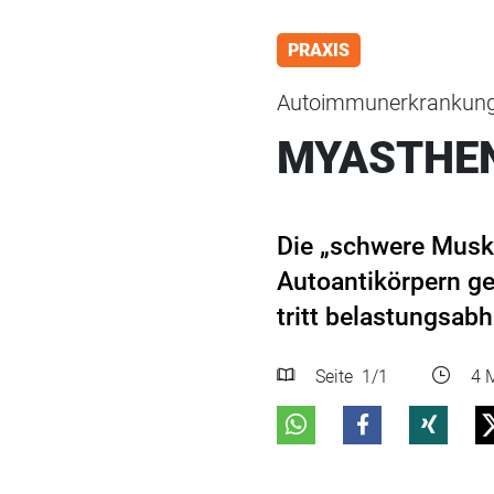
PRAXIS
Autoimmunerkrankun
MYASTHEN
Die „schwere Musk
Autoantikörpern ge
tritt belastungsabh
Seite
1
/1
4 M