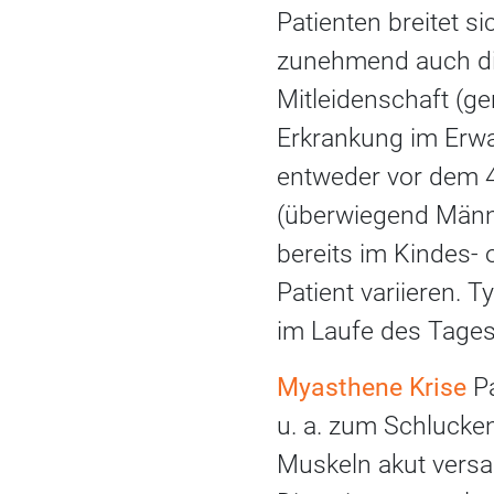
Patienten breitet s
zunehmend auch die
Mitleidenschaft (ge
Erkrankung im Erwac
entweder vor dem 4
(überwiegend Männe
bereits im Kindes- 
Patient variieren.
im Laufe des Tages
Myasthene Krise
Pa
u. a. zum Schlucken
Muskeln akut versa