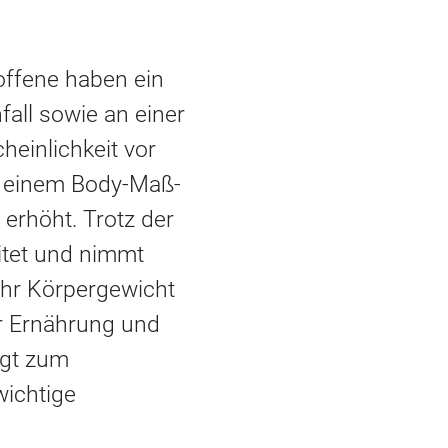
offene haben ein
all sowie an einer
einlichkeit vor
t einem Body-Maß-
erhöht. Trotz der
itet und nimmt
 ihr Körpergewicht
r Ernährung und
ngt zum
wichtige