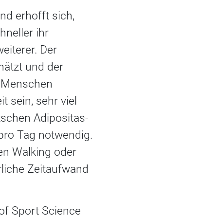
d erhofft sich,
neller ihr
eiterer. Der
hätzt und der
en Menschen
 sein, sehr viel
utschen Adipositas-
 pro Tag notwendig.
en Walking oder
liche Zeitaufwand
of Sport Science