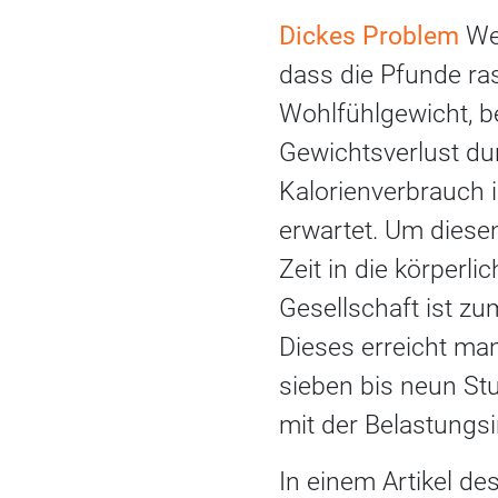
Dickes Problem
Wer
dass die Pfunde ra
Wohlfühlgewicht, be
Gewichtsverlust du
Kalorienverbrauch 
erwartet. Um diesen
Zeit in die körperl
Gesellschaft ist z
Dieses erreicht ma
sieben bis neun St
mit der Belastungs
In einem Artikel d