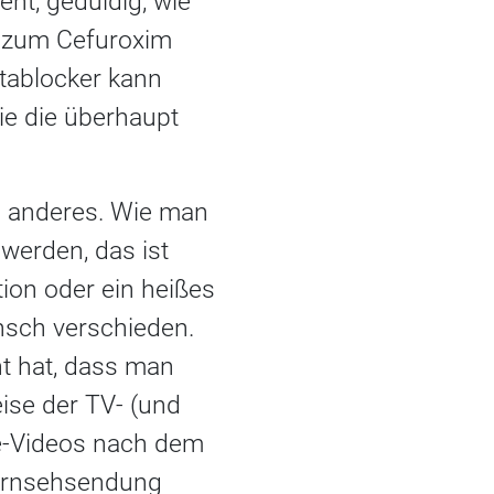
ht, geduldig, wie
h zum Cefuroxim
etablocker kann
ie die überhaupt
el anderes. Wie man
 werden, das ist
tion oder ein heißes
nsch verschieden.
t hat, dass man
ise der TV- (und
be-Videos nach dem
Fernsehsendung