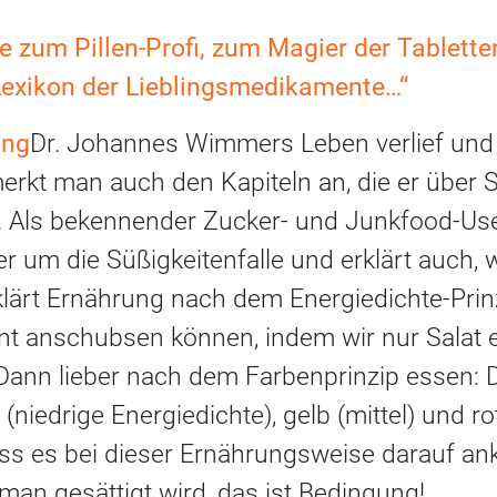
e zum Pillen-Profi, zum Magier der Tablette
exikon der Lieblingsmedikamente…“
ung
Dr. Johannes Wimmers Leben verlief und v
erkt man auch den Kapiteln an, die er über 
. Als bekennender Zucker- und Junkfood-Use
er um die Süßigkeitenfalle und erklärt auch, 
rklärt Ernährung nach dem Energiedichte-Pri
ht anschubsen können, indem wir nur Salat 
. Dann lieber nach dem Farbenprinzip essen:
niedrige Energiedichte), gelb (mittel) und ro
ss es bei dieser Ernährungsweise darauf a
 man gesättigt wird, das ist Bedingung!