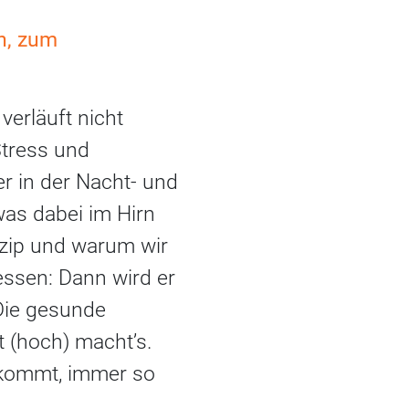
n, zum
erläuft nicht
Stress und
r in der Nacht- und
was dabei im Hirn
nzip und warum wir
essen: Dann wird er
 Die gesunde
t (hoch) macht’s.
nkommt, immer so