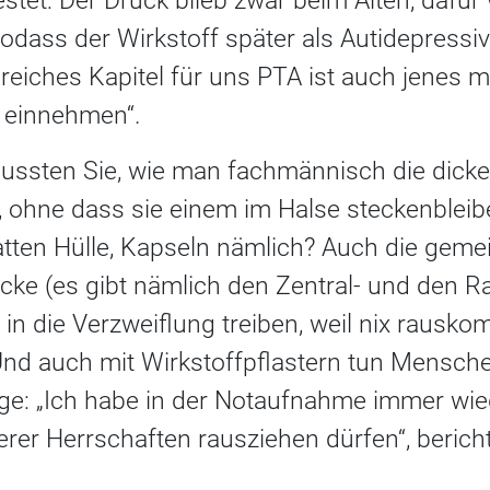
estet: Der Druck blieb zwar beim Alten, dafür
 sodass der Wirkstoff später als Autidepressi
eiches Kapitel für uns PTA ist auch jenes mi
g einnehmen“.
Wussten Sie, wie man fachmännisch die dicke
 ohne dass sie einem im Halse steckenbleib
atten Hülle, Kapseln nämlich? Auch die geme
cke (es gibt nämlich den Zentral- und den R
 in die Verzweiflung treiben, weil nix raus
 Und auch mit Wirkstoffpflastern tun Mensche
ge: „Ich habe in der Notaufnahme immer wied
erer Herrschaften rausziehen dürfen“, bericht