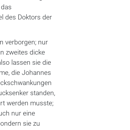
 das
l des Doktors der
en verborgen; nur
n zweites dicke
so lassen sie die
ame, die Johannes
ruckschwankungen
rucksenker standen,
ert werden musste;
auch nur eine
sondern sie zu