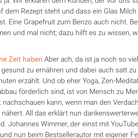
ja: Wir erklären dem Kunden, der vor uns ste
auf dem Rezept steht und dass ein Glas Milc
ist. Eine Grapefruit zum Benzo auch nicht. B
n und mal nicht; dazu hilft es zu wissen, w
ine Zeit haben
Aber ach, da ist ja noch so vi
ch gesund zu ernähren und dabei auch satt zu
inuten erzählt. Und ob eher Yoga, Zen-Medita
abbau förderlich sind, ist von Mensch zu Me
t nachschauen kann, wenn man den Verdach
 nähert. All das erklärt nun dankenswerterwe
 med. Johannes Wimmer, der einst mit YouTu
 und nun beim Bestsellerautor mit eigener 