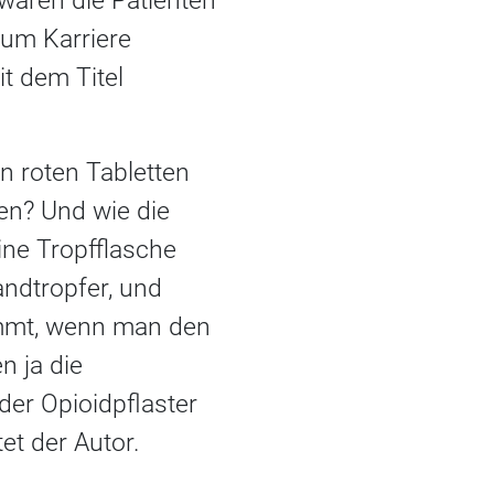
 waren die Patienten
vum Karriere
t dem Titel
n roten Tabletten
en? Und wie die
ine Tropfflasche
andtropfer, und
kommt, wenn man den
n ja die
er Opioidpflaster
et der Autor.