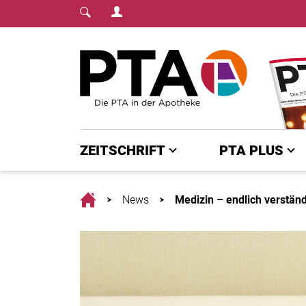
Login Menu
Fachmedium für PTA | diepta.de
Home
ZEITSCHRIFT
PTA PLUS
Home
News
Medizin – endlich verständ