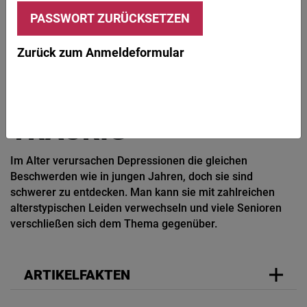
© KatarzynaBialasiewicz / iStock / Getty Images
SENIOREN IN DER APOTHEKE
SENIOREN
DEPRESSION
Zurück zum Anmeldeformular
Depression
KRAFTLOS, BITTER,
TRAURIG
Im Alter verursachen Depressionen die gleichen
Beschwerden wie in jungen Jahren, doch sie sind
schwerer zu entdecken. Man kann sie mit zahlreichen
alterstypischen Leiden verwechseln und viele Senioren
verschließen sich dem Thema gegenüber.
ARTIKELFAKTEN