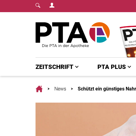
Login Menu
Fachmedium für PTA | diepta.de
Home
ZEITSCHRIFT
PTA PLUS
Home
News
Schützt ein günstiges Na