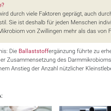
e?
ird durch viele Faktoren geprägt, auch durc
il. Sie ist deshalb für jeden Menschen indiv
 Mikrobiom von Zwillingen mehr als das von
nis: Die
Ballaststoff
ergänzung führte zu erh
der Zusammensetzung des Darmmikrobioms 
nem Anstieg der Anzahl nützlicher Kleinstle
: