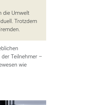
h die Umwelt
iduell. Trotzdem
 Fremden.
eblichen
der Teilnehmer –
bewesen wie