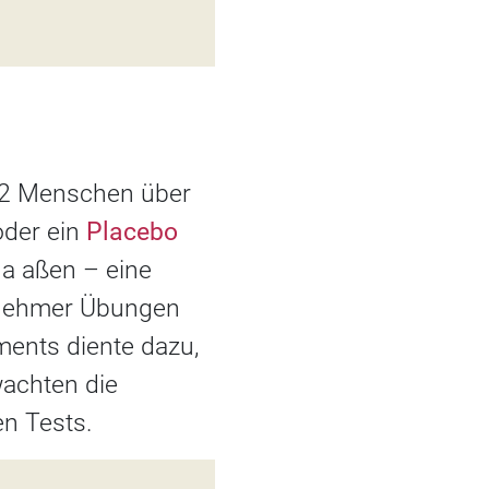
 72 Menschen über
oder ein
Placebo
a aßen – eine
ilnehmer Übungen
iments diente dazu,
wachten die
en Tests.