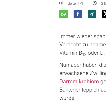
Seite
1
/1
3 M
Immer wieder spann
Verdacht zu nehmen 
Vitamin B
oder D: 
12
Nun aber haben die
erwachsene Zwillin
Darmmikrobiom
ger
Bakterienteppich a
würde.