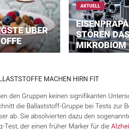
AKTUELL
Eisenmangel
EISENPRÄP
IGSTE ÜBER
STÖREN DA
OFFE
MIKROBIOM
LLASTSTOFFE MACHEN HIRN FIT
n den Gruppen keinen signifikanten Untersc
hnitt die Ballaststoff-Gruppe bei Tests zur B
ser ab. Sie absolvierten dazu den sogenannt
-Test, der einen früher Marker für die
Alzhe