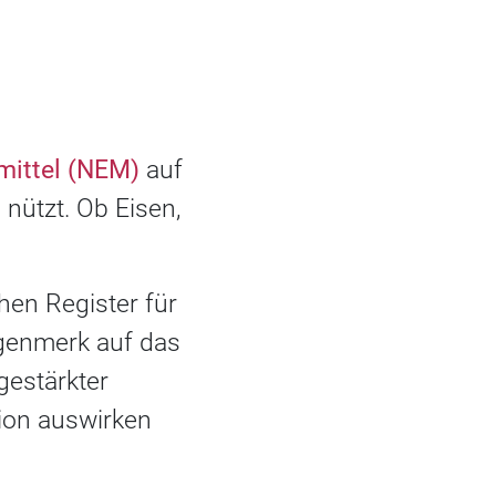
ittel (NEM)
auf
nützt. Ob Eisen,
hen Register für
ugenmerk auf das
gestärkter
ion auswirken