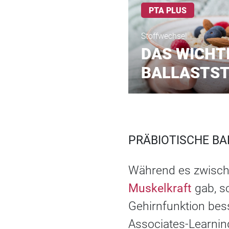
PTA PLUS
Stoffwechsel
DAS WICHT
BALLASTST
PRÄBIOTISCHE BA
Während es zwische
Muskelkraft
gab, sc
Gehirnfunktion bes
Associates-Learning