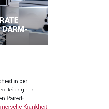
ARATE
S DARM-
hied in der
eurteilung der
en Paired-
imersche Krankheit