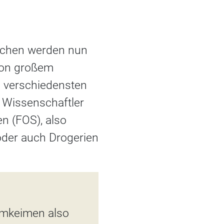
schen werden nun
 von großem
 verschiedensten
e Wissenschaftler
n (FOS), also
oder auch Drogerien
armkeimen also