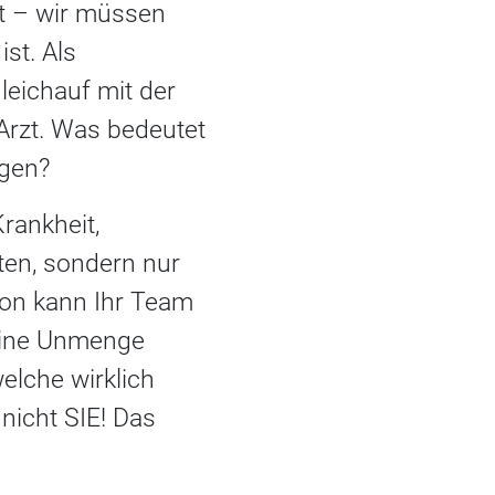
t – wir müssen
st. Als
leichauf mit der
Arzt. Was bedeutet
ngen?
rankheit,
ten, sondern nur
chon kann Ihr Team
 eine Unmenge
elche wirklich
 nicht SIE! Das