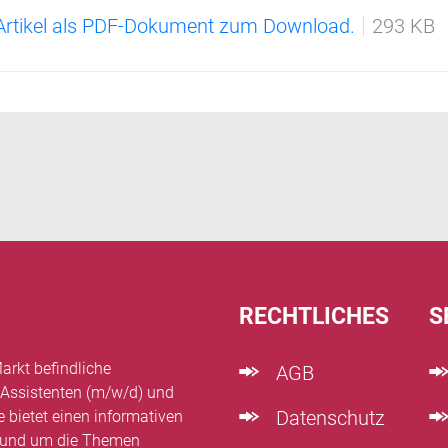
 Artikel als PDF-Dokument zum Download.
293 KB
RECHTLICHES
S
arkt befindliche
AGB
 Assistenten (m/w/d) und
Datenschutz
e bietet einen informativen
n rund um die Themen