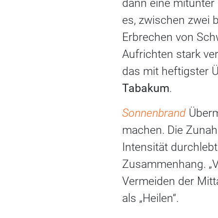
dann eine mitunter 
es, zwischen zwei 
Erbrechen von Schw
Aufrichten stark ve
das mit heftigster 
Tabakum
.
Sonnenbrand
Überm
machen. Die Zunahm
Intensität durchle
Zusammenhang. „Vo
Vermeiden der Mitt
als „Heilen“.