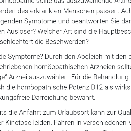
omöopathie sollte das auszuwählende Arznei
erden des erkrankten Menschen passen. Ach
iegenden Symptome und beantworten Sie dan
en Auslöser? Welcher Art sind die Hauptbe
rschlechtert die Beschwerden?
de Symptome? Durch den Abgleich mit den c
hriebenen homöopathischen Arzneien sollte
tige“ Arznei auszuwählen. Für die Behandlung
 sich die homöopathische Potenz D12 als wir
kungsfreie Darreichung bewährt.
its die Anfahrt zum Urlaubsort kann zur Qua
r Kinetose leiden. Fahren in verschiedenen V