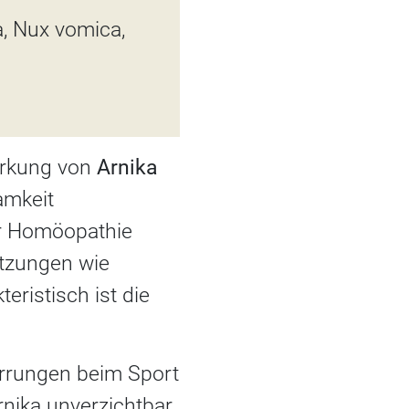
, Nux vomica,
wirkung von
Arnika
amkeit
er Homöopathie
etzungen wie
eristisch ist die
errungen beim Sport
nika unverzichtbar.