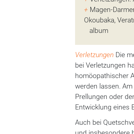
+
Magen-Darmerk
Okoubaka, Vera
album
Verletzungen
Die me
bei Verletzungen ha
homöopathischer A
werden lassen. Am 
Prellungen oder dem
Entwicklung eines 
Auch bei Quetschve
und insbesondere be