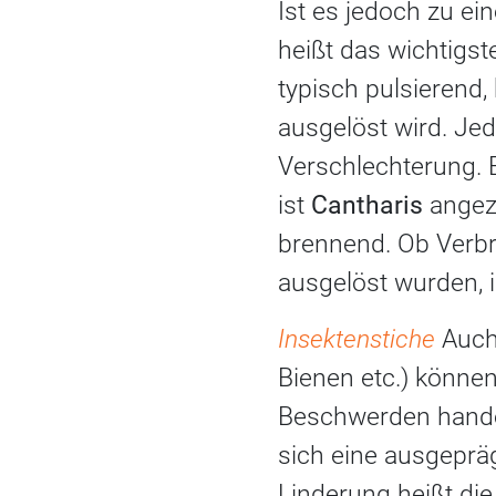
Ist es jedoch zu e
heißt das wichtigst
typisch pulsierend
ausgelöst wird. Jed
Verschlechterung. E
ist
Cantharis
angeze
brennend. Ob Verb
ausgelöst wurden, i
Insektenstiche
Auch
Bienen etc.) könne
Beschwerden handel
sich eine ausgepräg
Linderung heißt di