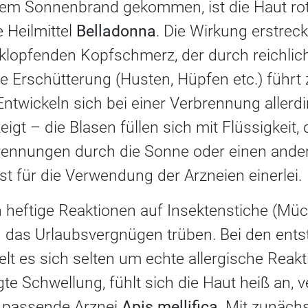
inem Sonnenbrand gekommen, ist die Haut rot
e Heilmittel
Belladonna
. Die Wirkung erstrec
, klopfenden Kopfschmerz, der durch reichl
e Erschütterung (Husten, Hüpfen etc.) führt 
ntwickeln sich bei einer Verbrennung allerd
igt – die Blasen füllen sich mit Flüssigkeit,
rennungen durch die Sonne oder einen and
st für die Verwendung der Arzneien einerlei.
 heftige Reaktionen auf Insektenstiche (Mü
n das Urlaubsvergnügen trüben. Bei den ent
t es sich selten um echte allergische Reakt
te Schwellung, fühlt sich die Haut heiß an, 
e passende Arznei
Apis mellifica
. Mit zunächs