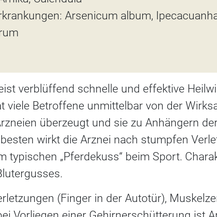
rankungen: Arsenicum album, Ipecacuanha
trum
ist verblüffend schnelle und effektive Heil
t viele Betroffene unmittelbar von der Wirks
rzneien überzeugt und sie zu Anhängern d
besten wirkt die Arznei nach stumpfen Verl
 typischen „Pferdekuss“ beim Sport. Charakt
Blutergusses.
rletzungen (Finger in der Autotür), Muskelz
i Vorliegen einer Gehirnerschütterung ist Ar