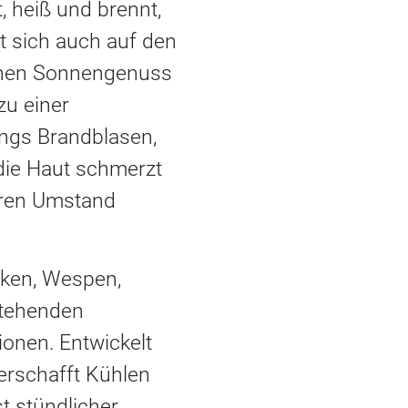
, heiß und brennt,
kt sich auch auf den
ichen Sonnengenuss
zu einer
ings Brandblasen,
 die Haut schmerzt
eren Umstand
cken, Wespen,
stehenden
ionen. Entwickelt
verschafft Kühlen
t stündlicher