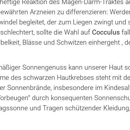
heftige Reaktion des Magen-Darm-Traktes aus
bewährten Arzneien zu differenzieren: Werde
indel begleitet, der zum Liegen zwingt und 
rschlechtert, sollte die Wahl auf
Cocculus
fal
Übelkeit, Blässe und Schwitzen einhergeht , 
äßiger Sonnengenuss kann unserer Haut s
e des schwarzen Hautkrebses steht mit der
bter Sonnenbrände, insbesondere im Kindesal
rbeugen“ durch konsequenten Sonnenschut
agssonne und Tragen schützender Kleidung, i