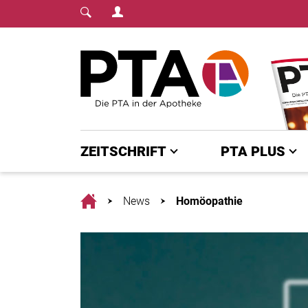
Login Menu
Fachmedium für PTA | diepta.de
Home
ZEITSCHRIFT
PTA PLUS
Home
News
Homöopathie