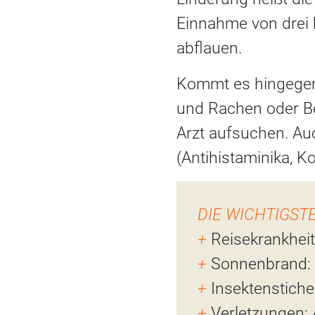
Einnahme von drei 
abflauen.
Kommt es hingegen 
und Rachen oder Be
Arzt aufsuchen. Au
(Antihistaminika, Ko
DIE WICHTIGST
+
Reisekrankhei
+
Sonnenbrand: 
+
Insektenstiche
+
Verletzungen: 