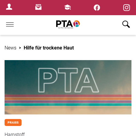
×
Newsletter
Fortbildungen
Login Menu
Home
News
Hilfe für trockene Haut
PRAXIS
Harnstoff