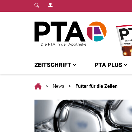
Login Menu
Fachmedium für PTA | diepta.de
Home
ZEITSCHRIFT
PTA PLUS
Home
News
Futter für die Zellen