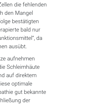
ellen die fehlenden
rch den Mangel
olge bestätigten
rapierte bald nur
nktionsmittel“, da
nen ausübt.
alze aufnehmen
die Schleimhäute
nd auf direktem
diese optimale
pathie gut bekannte
chließung der