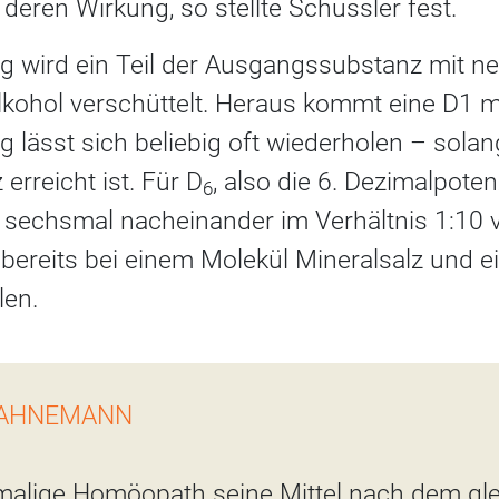
eren Wirkung, so stellte Schüssler fest.
ng wird ein Teil der Ausgangssubstanz mit ne
lkohol verschüttelt. Heraus kommt eine D1 m
g lässt sich beliebig oft wiederholen – solang
rreicht ist. Für D
, also die 6. Dezimalpote
6
echsmal nacheinander im Verhältnis 1:10 v
 bereits bei einem Molekül Mineralsalz und ei
len.
HAHNEMANN
alige Homöopath seine Mittel nach dem gle