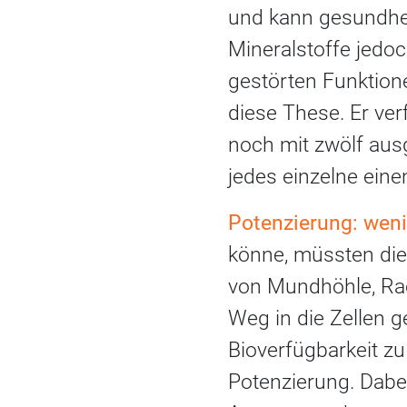
und kann gesundhei
Mineralstoffe jedo
gestörten Funktione
diese These. Er ver
noch mit zwölf ausg
jedes einzelne ein
Potenzierung: weni
könne, müssten die
von Mundhöhle, Rac
Weg in die Zellen g
Bioverfügbarkeit zu
Potenzierung. Dabei