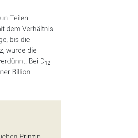
un Teilen
it dem Verhältnis
e, bis die
nz, wurde die
erdünnt. Bei D
12
ner Billion
ichen Prinzip