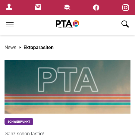
×
Newsletter
Fortbildungen
Login Menu
Home
News
Ektoparasiten
SCHWERPUNKT
Ganz schön lästig!