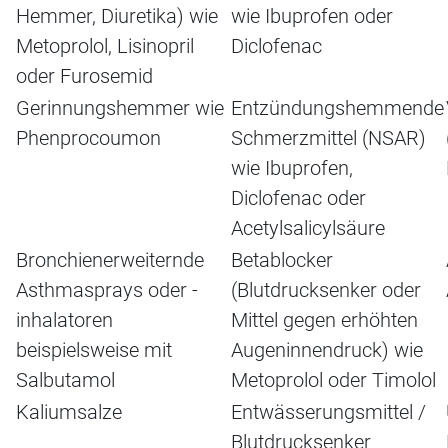
Hemmer, Diuretika) wie
wie Ibuprofen oder
Metoprolol, Lisinopril
Diclofenac
oder Furosemid
Gerinnungshemmer wie
Entzündungshemmende
Phenprocoumon
Schmerzmittel (NSAR)
wie Ibuprofen,
Diclofenac oder
Acetylsalicylsäure
Bronchienerweiternde
Betablocker
Asthmasprays oder -
(Blutdrucksenker oder
inhalatoren
Mittel gegen erhöhten
beispielsweise mit
Augeninnendruck) wie
Salbutamol
Metoprolol oder Timolol
Kaliumsalze
Entwässerungsmittel /
Blutdrucksenker