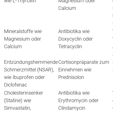
wie L-Thyroxin
Magnesium oder
Calcium
Mineralstoffe wie
Antibiotika wie
Magnesium oder
Doxycyclin oder
Calcium
Tetracyclin
Entzündungshemmende
Cortisonpräparate zum
Schmerzmittel (NSAR),
Einnehmen wie
wie Ibuprofen oder
Prednisolon
Diclofenac
Cholesterinsenker
Antibiotika wie
(Statine) wie
Erythromycin oder
Simvastatin,
Clindamycin