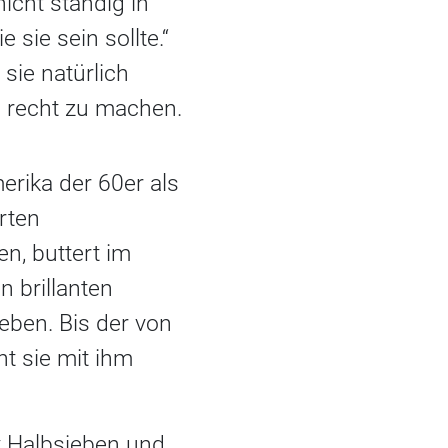
nicht ständig in
sie sein sollte.“
sie natürlich
n recht zu machen.
erika der 60er als
rten
n, buttert im
n brillanten
eben. Bis der von
t sie mit ihm
t Halbsieben und