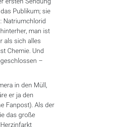
der ersten Sendung
 das Publikum; sie
s: Natriumchlorid
interher, man ist
 als sich alles
ist Chemie. Und
ingeschlossen –
era in den Müll,
re er ja den
e Fanpost). Als der
ie das große
Herzinfarkt