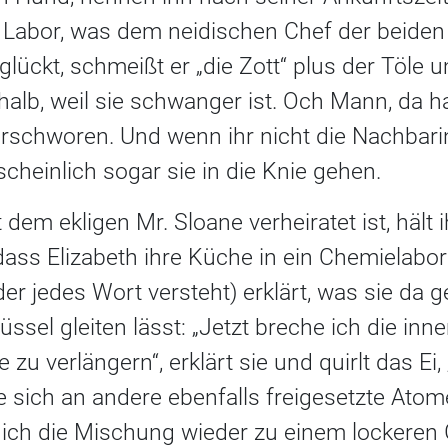
 Labor, was dem neidischen Chef der beiden
unglückt, schmeißt er „die Zott“ plus der Töle
lb, weil sie schwanger ist. Och Mann, da ha
erschworen. Und wenn ihr nicht die Nachbar
heinlich sogar sie in die Knie gehen.
t dem ekligen Mr. Sloane verheiratet ist, hält 
ass Elizabeth ihre Küche in ein Chemielabo
r jedes Wort versteht) erklärt, was sie da ger
üssel gleiten lässt: „Jetzt breche ich die in
zu verlängern“, erklärt sie und quirlt das Ei
e sich an andere ebenfalls freigesetzte Ato
 ich die Mischung wieder zu einem lockeren