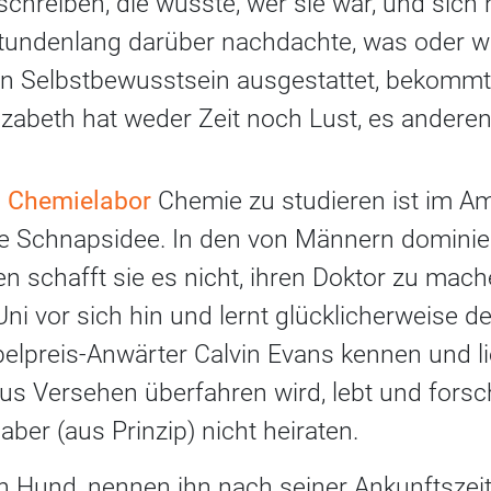
schreiben, die wusste, wer sie war, und sich 
stundenlang darüber nachdachte, was oder wie 
en Selbstbewusstsein ausgestattet, bekommt 
izabeth hat weder Zeit noch Lust, es andere
n Chemielabor
Chemie zu studieren ist im Am
e Schnapsidee. In den von Männern dominie
 schafft sie es nicht, ihren Doktor zu mache
ni vor sich hin und lernt glücklicherweise de
elpreis-Anwärter Calvin Evans kennen und li
us Versehen überfahren wird, lebt und forsch
aber (aus Prinzip) nicht heiraten.
en Hund, nennen ihn nach seiner Ankunftszei