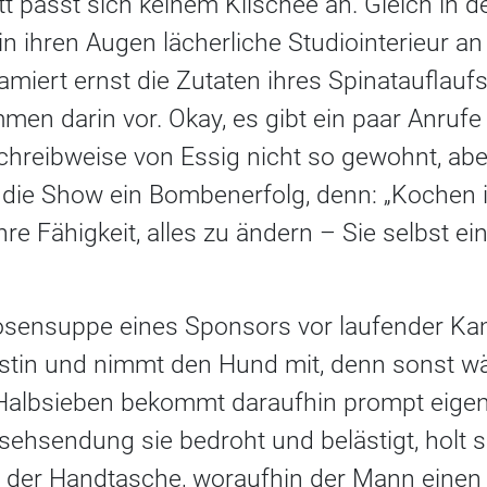
t passt sich keinem Klischee an. Gleich in 
in ihren Augen lächerliche Studiointerieur an
lamiert ernst die Zutaten ihres Spinatauflauf
 darin vor. Okay, es gibt ein paar Anrufe h
hreibweise von Essig nicht so gewohnt, aber
rd die Show ein Bombenerfolg, denn: „Kochen 
hre Fähigkeit, alles zu ändern – Sie selbst e
osensuppe eines Sponsors vor laufender Kam
heistin und nimmt den Hund mit, denn sonst wä
(Halbsieben bekommt daraufhin prompt eigen
sehsendung sie bedroht und belästigt, holt s
der Handtasche, woraufhin der Mann einen 