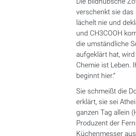
Die bildhübsche Zot
verschenkt sie das 
lächelt nie und dek
und CH3COOH kommen
die umständliche Sc
aufgeklärt hat, wi
Chemie ist Leben. I
beginnt hier.“
Sie schmeißt die D
erklärt, sie sei At
ganzen Tag allein 
Produzent der Fern
Küchenmesser aus 