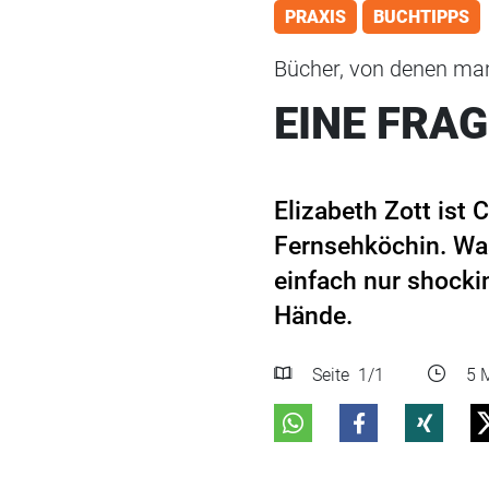
PRAXIS
BUCHTIPPS
Bücher, von denen man
EINE FRAG
Elizabeth Zott ist
Fernsehköchin. Was
einfach nur shockin
Hände.
Seite
1
/1
5 M