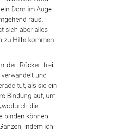
 ein Dorn im Auge
 umgehend raus.
t sich aber alles
in zu Hilfe kommen
ihr den Rücken frei.
r verwandelt und
ade tut, als sie ein
nere Bindung auf, um
, „wodurch die
me binden können.
 Ganzen, indem ich