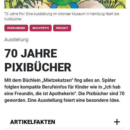
© Carlsen Verlag
70 Jahre Pixi: Eine Ausstellung im Altonaer Museum in Hamburg feiert die
Kultbücher.
FEIERABEND!
BUCHTIPPS
FREIZEIT
Ausstellung
70 JAHRE
PIXIBÜCHER
Mit dem Büchlein „Mietzekatzen“ fing alles an. Später
folgten kompakte Berufeinfos für Kinder wie in „Ich hab
eine Freundin, die ist Apothekerin“. Die Pixibücher sind 70
geworden. Eine Ausstellung feiert eine besondere Idee.
ARTIKELFAKTEN