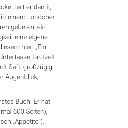
okettiert er damit,
in in einem Londoner
ren gebeten, ein
keit eine eigene
iesem hier: „Ein
ntertasse, brutzelt
mit Saft, großzügig,
ter Augenblick,
rstes Buch. Er hat
mal 600 Seiten),
sch „Appetite“).