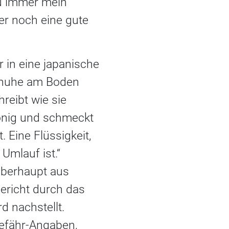
du immer mein
 er noch eine gute
r in eine japanische
schuhe am Boden
reibt wie sie
Honig und schmeckt
 Eine Flüssigkeit,
Umlauf ist.“
 überhaupt aus
Gericht durch das
 nachstellt.
gefähr-Angaben,