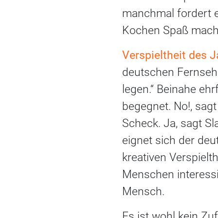
manchmal fordert e
Kochen Spaß mach
Verspieltheit des J
deutschen Fernsehe
legen.“ Beinahe ehr
begegnet. No!, sagt
Scheck. Ja, sagt Sl
eignet sich der de
kreativen Verspielth
Menschen interessi
Mensch.
Es ist wohl kein Zu