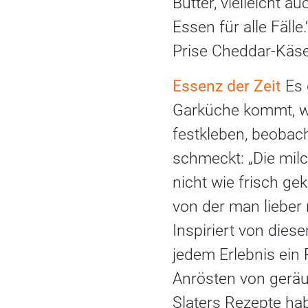
Butter, vielleicht 
Essen für alle Fälle
Prise Cheddar-Käse
Essenz der Zeit
Es 
Garküche kommt, w
festkleben, beobach
schmeckt: „Die mil
nicht wie frisch ge
von der man lieber 
Inspiriert von dies
jedem Erlebnis ein 
Anrösten von gerä
Slaters Rezepte ha