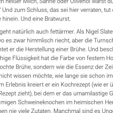
auch heißer Milch, Sahne oder Olivenöl warst 
.“ Und zum Schluss, das sei hier verraten, tut
 hinein. Und eine Bratwurst.
geht natürlich auch fettärmer. Als Nigel Slate
o es zwar himmlisch riecht, aber die Turn
tet er die Herstellung einer Brühe. Und besch
chige Flüssigkeit hat die Farbe von festem 
kochte Brühe, sondern wie die Essenz der Zeit.
nicht wissen möchte, wie lange sie schon im 
em Erlebnis kreiert er ein Kochrezept (wie er
Rezept zieht), bei dem er das umamilastige 
umigen Schweineknochen im heimischen Herd
ben nie viele Zutaten. Manchmal sind es Un