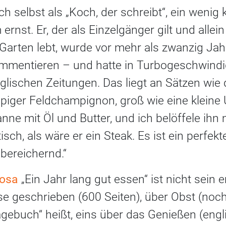
ch selbst als „Koch, der schreibt“, ein wenig k
 ernst. Er, der als Einzelgänger gilt und alle
Garten lebt, wurde vor mehr als zwanzig Jah
mmentieren – und hatte in Turbogeschwindig
lischen Zeitungen. Das liegt an Sätzen wie d
piger Feldchampignon, groß wie eine kleine U
fanne mit Öl und Butter, und ich belöffele ihn 
tisch, als wäre er ein Steak. Es ist ein perfek
sbereichernd.“
rosa
„Ein Jahr lang gut essen“ ist nicht sein e
 geschrieben (600 Seiten), über Obst (noch
gebuch“ heißt, eins über das Genießen (engli