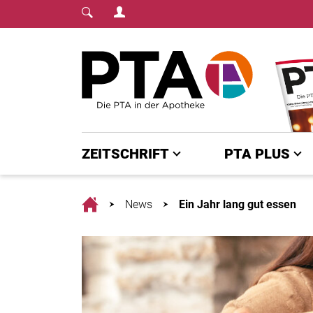
Login Menu
Fachmedium für PTA | diepta.de
Home
ZEITSCHRIFT
PTA PLUS
Home
News
Ein Jahr lang gut essen