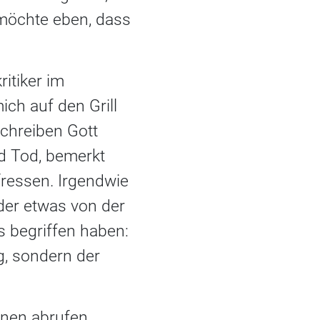
 möchte eben, dass
ritiker im
ch auf den Grill
Schreiben Gott
nd Tod, bemerkt
fressen. Irgendwie
der etwas von der
as begriffen haben:
g, sondern der
ionen abrufen