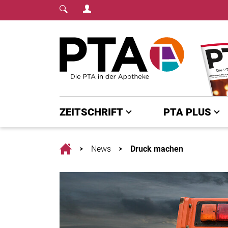
Login Menu
Fachmedium für PTA | diepta.de
Home
ZEITSCHRIFT
PTA PLUS
Home
News
Druck machen