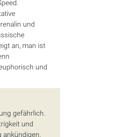
Speed.
ative
renalin und
assische
igt an, man ist
enn
 euphorisch und
ung gefährlich.
rigkeit und
g ankündigen.