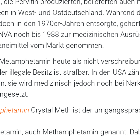
 die Pervitin produzierten, belieferten auc
en in West- und Ostdeutschland. Während d
doch in den 1970er-Jahren entsorgte, gehört
NVA noch bis 1988 zur medizinischen Ausrü
rzneimittel vom Markt genommen.
t Metamphetamin heute als nicht verschreib
r illegale Besitz ist strafbar. In den USA zä
en, sie wird medizinisch jedoch noch bei Na
ngesetzt.
mphetamin
Crystal Meth ist der umgangsspra
etamin, auch Methamphetamin genannt. Dabe