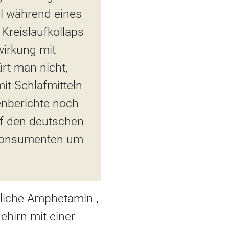
el während eines
reislaufkollaps
irkung mit
rt man nicht,
t Schlafmitteln
enberichte noch
uf den deutschen
r Konsumenten um
mliche Amphetamin ,
ehirn mit einer