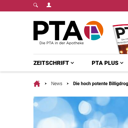
Login Menu
Fachmedium für PTA | diepta.de
Home
ZEITSCHRIFT
PTA PLUS
Home
News
Die hoch potente Billigdro