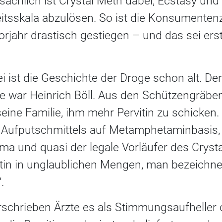
sächlich ist Crystal Meth dabei, Ecstasy un
eitsskala abzulösen. So ist die Konsumenten
rjahr drastisch gestiegen – und das sei ers
 ist die Geschichte der Droge schon alt. De
 war Heinrich Böll. Aus den Schützengräbe
seine Familie, ihm mehr Pervitin zu schicken.
ufputschmittels auf Metamphetaminbasis, h
ma und quasi der legale Vorläufer des Cryst
tin in unglaublichen Mengen, man bezeichne
.
schrieben Ärzte es als Stimmungsaufheller o