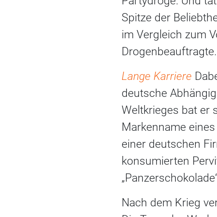
Partydroge. Und tat
Spitze der Beliebth
im Vergleich zum Vo
Drogenbeauftragte.
Lange Karriere
Dabei
deutsche Abhängige
Weltkrieges bat er 
Markenname eines A
einer deutschen Fir
konsumierten Pervi
„Panzerschokolade“
Nach dem Krieg ver