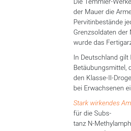
Die Temmler-Werke,
der Mauer die Arme
Pervitinbestände je
Grenzsoldaten der 
wurde das Fertiga
In Deutschland gil
Betäubungsmittel, de
den Klasse-II-Drog
bei Erwachsenen ei
Stark wirkendes A
für die Subs-
tanz N-Methylamph