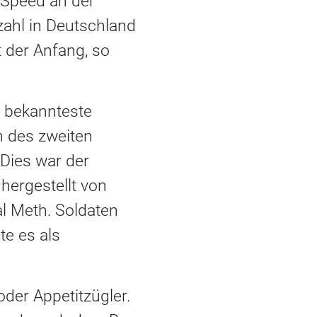
d Speed an der
zahl in Deutschland
t der Anfang, so
r bekannteste
n des zweiten
 Dies war der
ergestellt von
al Meth. Soldaten
te es als
der Appetitzügler.