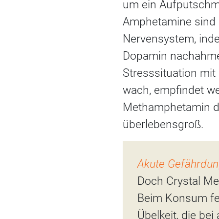
um ein Aufputschmi
Amphetamine sind S
Nervensystem, inde
Dopamin nachahmen
Stresssituation mit
wach, empfindet w
Methamphetamin das
überlebensgroß.
Akute Gefährdun
Doch Crystal Met
Beim Konsum feh
Übelkeit, die b