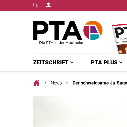
Login Menu
Fachmedium für PTA | diepta.de
Home
ZEITSCHRIFT
PTA PLUS
Home
News
Der schweigsame Ja-Sage