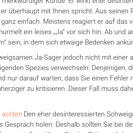
n merkwürdiger Kunde: Er wirkt eher desinter
 er überhaupt mit Ihnen spricht. Aus seinen
t ganz einfach. Meistens reagiert er auf das
melt ein leises „Ja“ vor sich hin. Ab und a
Hm“ sein, in dem sich etwaige Bedenken ankü
hweigsamen Ja-Sager jedoch nicht mit einer 
genden Spezies verwechseln: Denjenigen, di
nd nur darauf warten, dass Sie einen Fehler
rziger zu kritisieren. Dieser Fall muss dah
s achten
Den eher desinteressierten Schweig
s Gespräch holen: Deshalb sollten Sie bei d