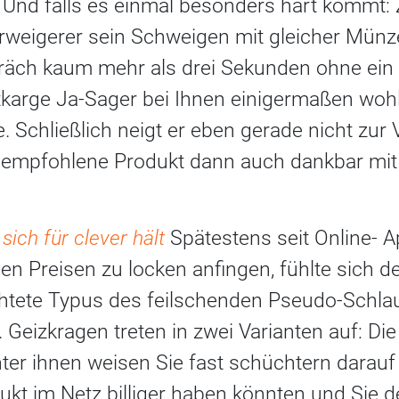
 Und falls es einmal besonders hart kommt:
eigerer sein Schweigen mit gleicher Münze
räch kaum mehr als drei Sekunden ohne ein 
arge Ja-Sager bei Ihnen einigermaßen wohl f
. Schließlich neigt er eben gerade nicht zur
n empfohlene Produkt dann auch dankbar mi
sich für clever hält
Spätestens seit Online- 
gen Preisen zu locken anfingen, fühlte sich d
htete Typus des feilschenden Pseudo-Schla
. Geizkragen treten in zwei Varianten auf: Die
er ihnen weisen Sie fast schüchtern darauf 
kt im Netz billiger haben könnten und Sie d