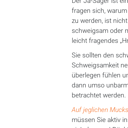
Der Ja-Sager ist ei
fragen sich, warum
zu werden, ist nich
schweigsam oder mur
leicht fragendes „
Sie sollten den sc
Schweigsamkeit nei
überlegen fühlen u
dann umso unbarmhe
betrachtet werden.
Auf jeglichen Muck
müssen Sie aktiv in