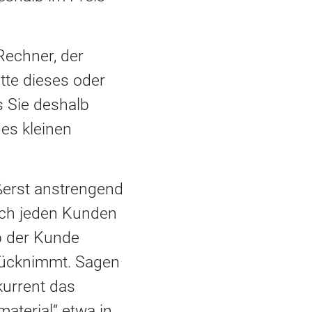
Rechner, der
tte dieses oder
s Sie deshalb
nes kleinen
ßerst anstrengend
lich jeden Kunden
b der Kunde
urücknimmt. Sagen
kurrent das
aterial“ etwa in