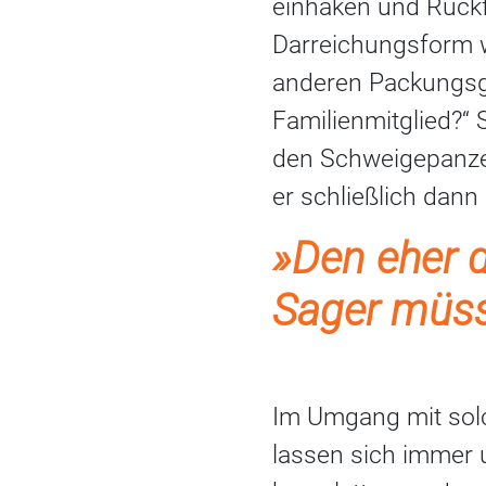
einhaken und Rückfr
Darreichungsform w
anderen Packungsgrö
Familienmitglied?“
den Schweigepanzer
er schließlich dann
»Den eher d
Sager müsse
Im Umgang mit solc
lassen sich immer 