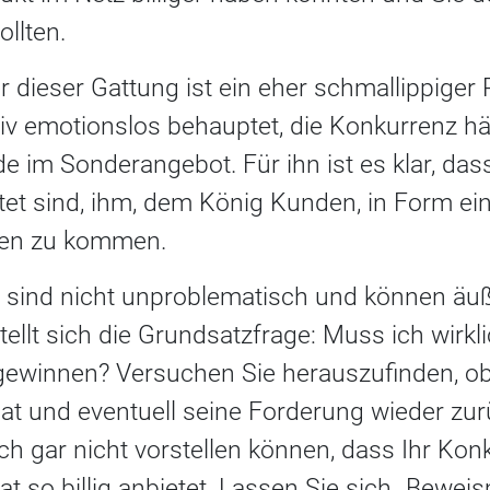
llten.
r dieser Gattung ist ein eher schmallippiger 
tiv emotionslos behauptet, die Konkurrenz hä
e im Sonderangebot. Für ihn ist es klar, das
htet sind, ihm, dem König Kunden, in Form ei
gen zu kommen.
 sind nicht unproblematisch und können äu
tellt sich die Grundsatzfrage: Muss ich wirk
ewinnen? Versuchen Sie herauszufinden, o
 hat und eventuell seine Forderung wieder z
ich gar nicht vorstellen können, dass Ihr Kon
 so billig anbietet. Lassen Sie sich „Beweism