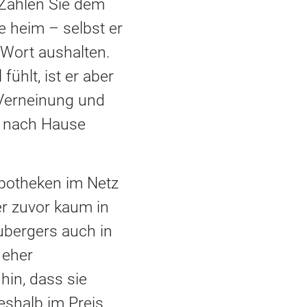
 Zahlen Sie dem
 heim – selbst er
Wort aushalten.
ühlt, ist er aber
 Verneinung und
t nach Hause
Apotheken im Netz
er zuvor kaum in
ubergers auch in
 eher
hin, dass sie
eshalb im Preis