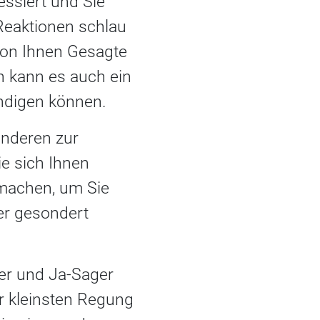
essiert und Sie
 Reaktionen schlau
 von Ihnen Gesagte
n kann es auch ein
ndigen können.
anderen zur
e sich Ihnen
 machen, um Sie
er gesondert
er und Ja-Sager
er kleinsten Regung