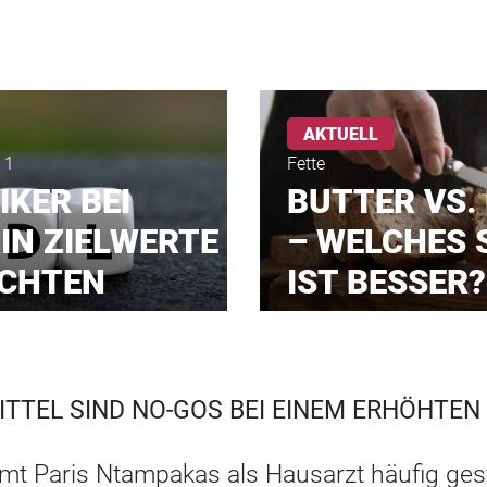
AKTUELL
 1
Fette
IKER BEI
BUTTER VS.
IN ZIELWERTE
– WELCHES 
ACHTEN
IST BESSER?
TTEL SIND NO-GOS BEI EINEM ERHÖHTEN
t Paris Ntampakas als Hausarzt häufig gestel