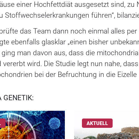
use einer Hochfettdiät ausgesetzt sind, z
 Stoffwechselerkrankungen führen“, bilanzie
prüfte das Team dann noch einmal alles per i
zeigte ebenfalls glasklar „einen bisher unbeka
g ging man davon aus, dass die mitochondria
 vererbt wird. Die Studie legt nun nahe, da
ochondrien bei der Befruchtung in die Eizelle
 GENETIK:
L
AKTUELL
Risikogene