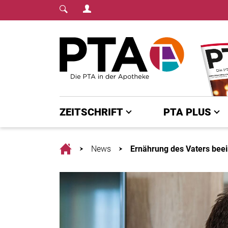
Login Menu
Fachmedium für PTA | diepta.de
Home
ZEITSCHRIFT
PTA PLUS
Home
News
Ernährung des Vaters beei