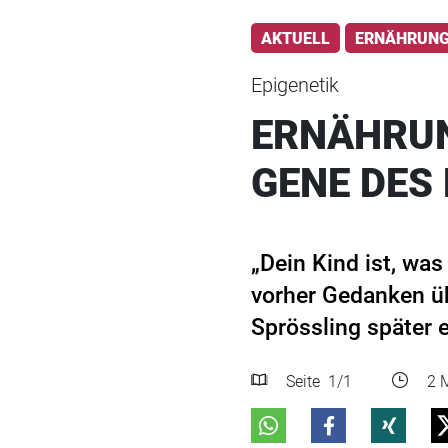
AKTUELL
ERNÄHRUN
Epigenetik
ERNÄHRUN
GENE DES
„Dein Kind ist, was
vorher Gedanken üb
Sprössling später 
Seite
1
/1
2 M