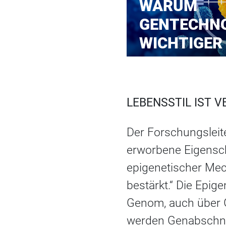
WARUM
GENTECHNO
WICHTIGER
LEBENSSTIL IST 
Der Forschungsleit
erworbene Eigensch
epigenetischer Mec
bestärkt.“ Die Epig
Genom, auch über G
werden Genabschni