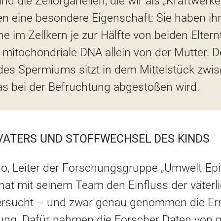
d die Zellorganellen, die wir als „Kraftwerke
n eine besondere Eigenschaft: Sie haben ihr
 im Zellkern je zur Hälfte von beiden Elter
 mitochondriale DNA allein von der Mutter. 
es Spermiums sitzt in dem Mittelstück zwi
s bei der Befruchtung abgestoßen wird.
VATERS UND STOFFWECHSEL DES KINDS
no, Leiter der Forschungsgruppe „Umwelt-Epi
hat mit seinem Team den Einfluss der väter
ntersucht – und zwar genau genommen die E
ung. Dafür nahmen die Forscher Daten von 