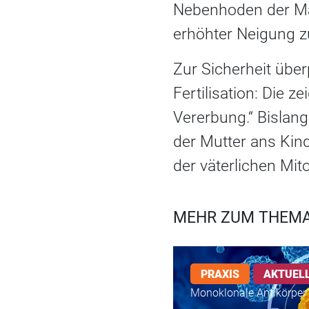
Nebenhoden der Mä
erhöhter Neigung zu
Zur Sicherheit über
Fertilisation: Die 
Vererbung.“ Bislan
der Mutter ans Kind
der väterlichen Mit
MEHR ZUM THEMA
PRAXIS
AKTUEL
Monoklonale Antikörper