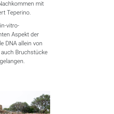
u Nachkommen mit
rt Teperino.
n-vitro-
nnten Aspekt der
le DNA allein von
ss auch Bruchstücke
 gelangen.