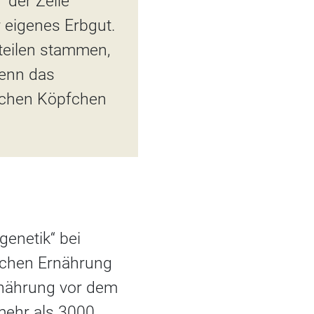
“ der Zelle
 eigenes Erbgut.
nteilen stammen,
Denn das
schen Köpfchen
genetik“ bei
lichen Ernährung
rnährung vor dem
mehr als 3000