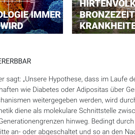
HIRTENVOLK
LOGIE IMMER
BRONZEZEIT
 WIRD
KRANKHEIT
VERERBBAR
er sagt: „Unsere Hypothese, dass im Laufe 
aften wie Diabetes oder Adipositas über Ge
hanismen weitergegeben werden, wird durch
enetik diene als molekulare Schnittstelle zw
enerationengrenzen hinweg. Bedingt durch 
tte an- oder abgeschaltet und so an den N