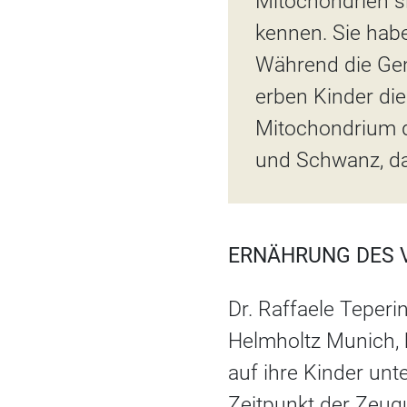
Mitochondrien sin
kennen. Sie habe
Während die Gene
erben Kinder die
Mitochondrium d
und Schwanz, da
ERNÄHRUNG DES 
Dr. Raffaele Teperi
Helmholtz Munich, 
auf ihre Kinder u
Zeitpunkt der Zeug