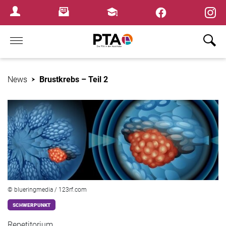
×
Newsletter
Fortbildungen
Login Menu
Home
News
Brustkrebs – Teil 2
© blueringmedia / 123rf.com
SCHWERPUNKT
Repetitorium