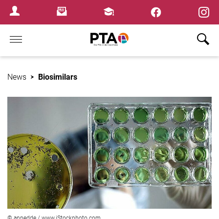
×
Newsletter
Fortbildungen
Login Menu
Home
News
Biosimilars
© annedde / www.iStockphoto.com