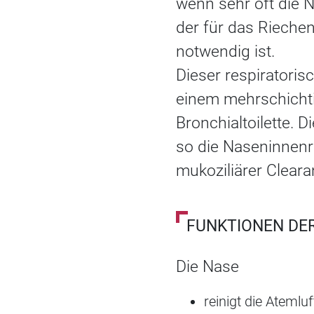
wenn sehr oft die Na
der für das Riechen
notwendig ist.
Dieser respiratoris
einem mehrschichti
Bronchialtoilette. 
so die Naseninnenr
mukoziliärer Cleara
FUNKTIONEN DE
Die Nase
reinigt die Atemluf