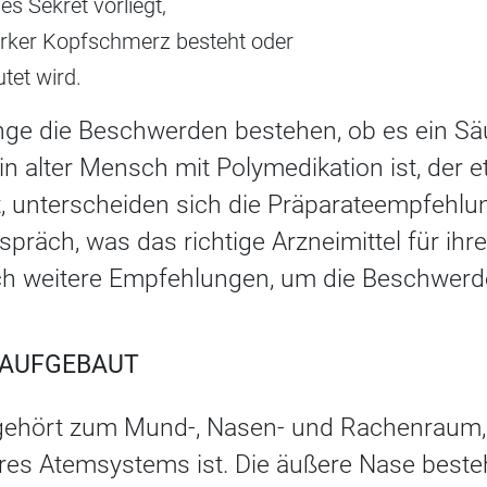
ges Sekret vorliegt,
arker Kopfschmerz besteht oder
tet wird.
ge die Beschwerden bestehen, ob es ein Säu
n alter Mensch mit Polymedikation ist, der 
, unterscheiden sich die Präparateempfehlun
präch, was das richtige Arzneimittel für ihr
h weitere Empfehlungen, um die Beschwerde
E AUFGEBAUT
ehört zum Mund-, Nasen- und Rachenraum, 
seres Atemsystems ist. Die äußere Nase best