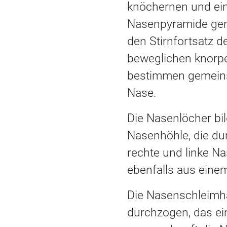
knöchernen und ein
Nasenpyramide gena
den Stirnfortsatz d
beweglichen knorpe
bestimmen gemeins
Nase.
Die Nasenlöcher bi
Nasenhöhle, die du
rechte und linke N
ebenfalls aus eine
Die Nasenschleimha
durchzogen, das ei