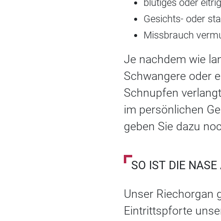
blutiges oder eitri
Gesichts- oder st
Missbrauch vermu
Je nachdem wie lan
Schwangere oder ei
Schnupfen verlangt
im persönlichen Ges
geben Sie dazu noc
SO IST DIE NAS
Unser Riechorgan g
Eintrittspforte un