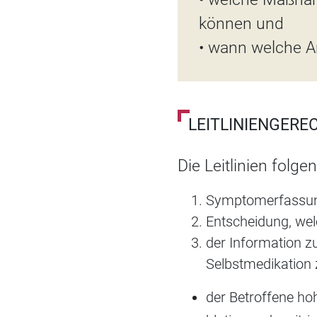
können und
• wann welche A
LEITLINIENGERE
Die Leitlinien folg
Symptomerfassun
Entscheidung, welc
der Information z
Selbstmedikation 
der Betroffene ho