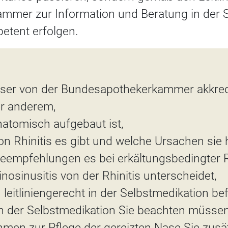
mer zur Information und Beratung in der 
petent erfolgen.
ieser von der Bundesapothekerkammer akkred
er anderem,
natomisch aufgebaut ist,
on Rhinitis es gibt und welche Ursachen sie 
eempfehlungen es bei erkältungsbedingter Rh
inosinusitis von der Rhinitis unterscheidet,
 leitliniengerecht in der Selbstmedikation be
n der Selbstmedikation Sie beachten müssen
men zur Pflege der gereizten Nase Sie zusä