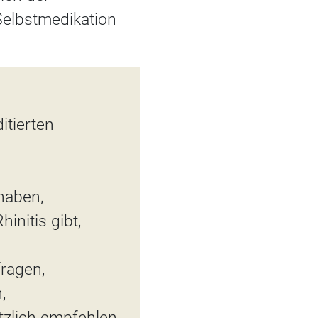
Selbstmedikation
itierten
haben,
initis gibt,
fragen,
,
tzlich empfehlen