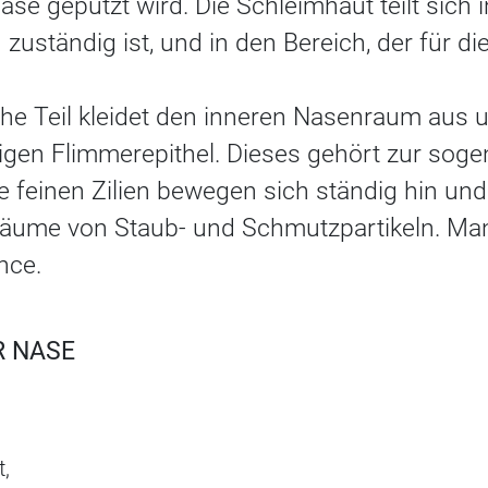
se geputzt wird. Die Schleimhaut teilt sich in
 zuständig ist, und in den Bereich, der für d
che Teil kleidet den inneren Nasenraum aus 
gen Flimmerepithel. Dieses gehört zur sog
Die feinen Zilien bewegen sich ständig hin un
äume von Staub- und Schmutzpartikeln. Man
nce.
R NASE
t,