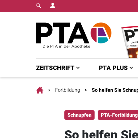
Login Menu
Fachmedium für PTA | diepta.de
Home
ZEITSCHRIFT
PTA PLUS
Home
Fortbildung
So helfen Sie Schnu
Schnupfen
PTA-Fortbildung
So helfen Si