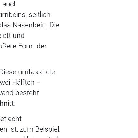
d auch
nbeins, seitlich
h das Nasenbein. Die
lett und
ußere Form der
Diese umfasst die
wei Hälften –
wand besteht
nitt.
eflecht
 ist, zum Beispiel,