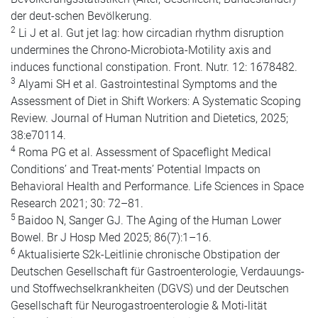
der deut-schen Bevölkerung.
2
Li J et al. Gut jet lag: how circadian rhythm disruption
undermines the Chrono-Microbiota-Motility axis and
induces functional constipation. Front. Nutr. 12: 1678482.
3
Alyami SH et al. Gastrointestinal Symptoms and the
Assessment of Diet in Shift Workers: A Systematic Scoping
Review. Journal of Human Nutrition and Dietetics, 2025;
38:e70114.
4
Roma PG et al. Assessment of Spaceflight Medical
Conditions’ and Treat-ments’ Potential Impacts on
Behavioral Health and Performance. Life Sciences in Space
Research 2021; 30: 72–81.
5
Baidoo N, Sanger GJ. The Aging of the Human Lower
Bowel. Br J Hosp Med 2025; 86(7):1–16.
6
Aktualisierte S2k-Leitlinie chronische Obstipation der
Deutschen Gesellschaft für Gastroenterologie, Verdauungs-
und Stoffwechselkrankheiten (DGVS) und der Deutschen
Gesellschaft für Neurogastroenterologie & Moti-lität