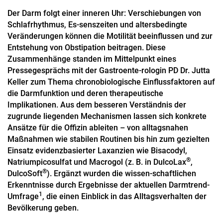
Der Darm folgt einer inneren Uhr: Verschiebungen von
Schlafrhythmus, Es-senszeiten und altersbedingte
Veränderungen können die Motilität beeinflussen und zur
Entstehung von Obstipation beitragen. Diese
Zusammenhänge standen im Mittelpunkt eines
Pressegesprächs mit der Gastroente-rologin PD Dr. Jutta
Keller zum Thema chronobiologische Einflussfaktoren auf
die Darmfunktion und deren therapeutische
Implikationen. Aus dem besseren Verständnis der
zugrunde liegenden Mechanismen lassen sich konkrete
Ansätze für die Offizin ableiten – von alltagsnahen
Maßnahmen wie stabilen Routinen bis hin zum gezielten
Einsatz evidenzbasierter Laxanzien wie Bisacodyl,
®
Natriumpicosulfat und Macrogol (z. B. in DulcoLax
,
®
DulcoSoft
). Ergänzt wurden die wissen-schaftlichen
Erkenntnisse durch Ergebnisse der aktuellen Darmtrend-
1
Umfrage
, die einen Einblick in das Alltagsverhalten der
Bevölkerung geben.