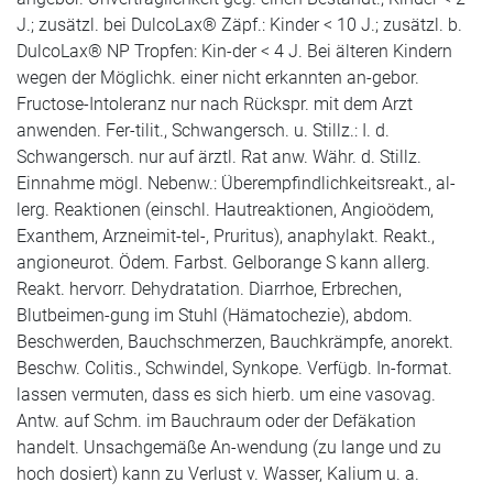
J.; zusätzl. bei DulcoLax® Zäpf.: Kinder < 10 J.; zusätzl. b.
DulcoLax® NP Tropfen: Kin-der < 4 J. Bei älteren Kindern
wegen der Möglichk. einer nicht erkannten an-gebor.
Fructose-Intoleranz nur nach Rückspr. mit dem Arzt
anwenden. Fer-tilit., Schwangersch. u. Stillz.: I. d.
Schwangersch. nur auf ärztl. Rat anw. Währ. d. Stillz.
Einnahme mögl. Nebenw.: Überempfindlichkeitsreakt., al-
lerg. Reaktionen (einschl. Hautreaktionen, Angioödem,
Exanthem, Arzneimit-tel-, Pruritus), anaphylakt. Reakt.,
angioneurot. Ödem. Farbst. Gelborange S kann allerg.
Reakt. hervorr. Dehydratation. Diarrhoe, Erbrechen,
Blutbeimen-gung im Stuhl (Hämatochezie), abdom.
Beschwerden, Bauchschmerzen, Bauchkrämpfe, anorekt.
Beschw. Colitis., Schwindel, Synkope. Verfügb. In-format.
lassen vermuten, dass es sich hierb. um eine vasovag.
Antw. auf Schm. im Bauchraum oder der Defäkation
handelt. Unsachgemäße An-wendung (zu lange und zu
hoch dosiert) kann zu Verlust v. Wasser, Kalium u. a.