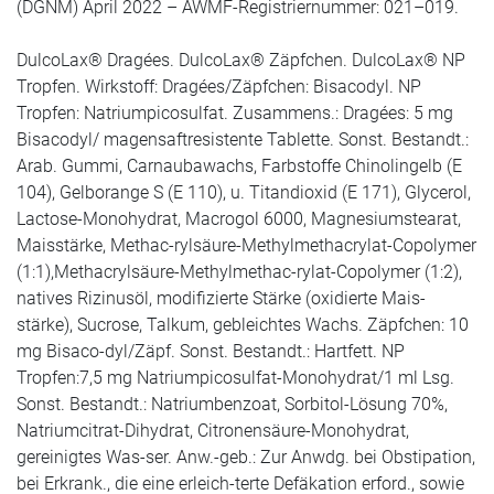
(DGNM) April 2022 – AWMF-Registriernummer: 021–019.
DulcoLax® Dragées. DulcoLax® Zäpfchen. DulcoLax® NP
Tropfen. Wirkstoff: Dragées/Zäpfchen: Bisacodyl. NP
Tropfen: Natriumpicosulfat. Zusammens.: Dragées: 5 mg
Bisacodyl/ magensaftresistente Tablette. Sonst. Bestandt.:
Arab. Gummi, Carnaubawachs, Farbstoffe Chinolingelb (E
104), Gelborange S (E 110), u. Titandioxid (E 171), Glycerol,
Lactose-Monohydrat, Macrogol 6000, Magnesiumstearat,
Maisstärke, Methac-rylsäure-Methylmethacrylat-Copolymer
(1:1),Methacrylsäure-Methylmethac-rylat-Copolymer (1:2),
natives Rizinusöl, modifizierte Stärke (oxidierte Mais-
stärke), Sucrose, Talkum, gebleichtes Wachs. Zäpfchen: 10
mg Bisaco-dyl/Zäpf. Sonst. Bestandt.: Hartfett. NP
Tropfen:7,5 mg Natriumpicosulfat-Monohydrat/1 ml Lsg.
Sonst. Bestandt.: Natriumbenzoat, Sorbitol-Lösung 70%,
Natriumcitrat-Dihydrat, Citronensäure-Monohydrat,
gereinigtes Was-ser. Anw.-geb.: Zur Anwdg. bei Obstipation,
bei Erkrank., die eine erleich-terte Defäkation erford., sowie