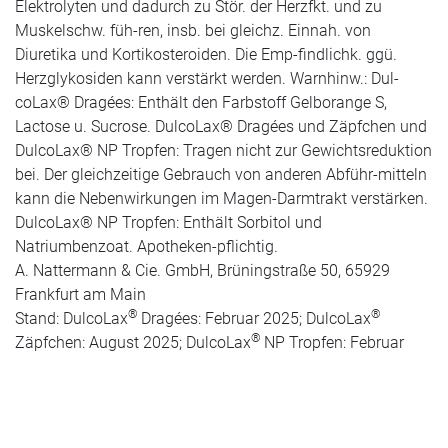
Elektrolyten und dadurch zu Stör. der Herzfkt. und zu
Muskelschw. füh-ren, insb. bei gleichz. Einnah. von
Diuretika und Kortikosteroiden. Die Emp-findlichk. ggü.
Herzglykosiden kann verstärkt werden. Warnhinw.: Dul-
coLax® Dragées: Enthält den Farbstoff Gelborange S,
Lactose u. Sucrose. DulcoLax® Dragées und Zäpfchen und
DulcoLax® NP Tropfen: Tragen nicht zur Gewichtsreduktion
bei. Der gleichzeitige Gebrauch von anderen Abführ-mitteln
kann die Nebenwirkungen im Magen-Darmtrakt verstärken.
DulcoLax® NP Tropfen: Enthält Sorbitol und
Natriumbenzoat. Apotheken-pflichtig.
A. Nattermann & Cie. GmbH, Brüningstraße 50, 65929
Frankfurt am Main
®
®
Stand: DulcoLax
Dragées: Februar 2025; DulcoLax
®
Zäpfchen: August 2025; DulcoLax
NP Tropfen: Februar