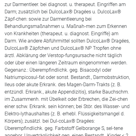
zur Darmentleer. bei diagnost. u. therapeut. Eingriffen am
Darm; zusätzlich bei DulcoLax® Dragées u. DulcoLax®
Zäpf-chen: sowie zur Darmentleerung bei
Behandlungsmaßnahmen u. Maßnah-men zum Erkennen
von Krankheiten (therapeut. u. diagnost. Eingriffe) am
Darm. Wie andere Abführmittel sollten DulcoLax® Dragées,
DulcoLax® Zäpfchen und DulcoLax® NP Tropfen ohne
ärztl. Abklärung der Verstop-fungsursache nicht täglich
oder über einen längeren Zeitraum eingenommen werden.
Gegenanz.: Überempfindlichk. geg. Bisacodyl oder
Natriumpicosul-fat oder sonst. Bestandt., Darmobstruktion,
Ileus oder akute Erkrank. des Magen-Darm-Trakts (z. B.
entzündl. Erkrank., akute Appendizitis), starke Bauchschm.
im Zusammenh. mit Übelkeit oder Erbrechen, die Zei-chen
einer schw. Erkrank. sein können; bei Stör. des Wasser- und
Elektro-lythaushaltes (z. B. erhebl. Flüssigkeitsmangel d.
Körpers); zusätzl. bei Dul-coLax® Dragées:
Überempfindlichk. geg. Farbstoff Gelborange S, sel-tene
angebor. Unverträglichkeit geg. einen Bestandt., Kinder < 2