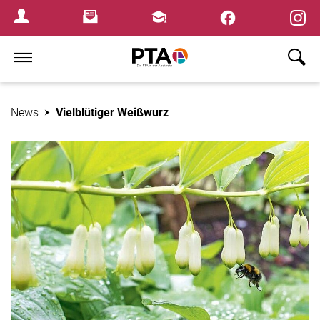
×
Newsletter
Fortbildungen
Login Menu
Home
News
Vielblütiger Weißwurz