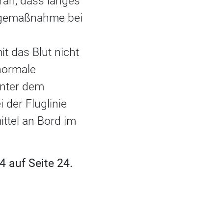
an, dass langes
eugemaßnahme bei
t das Blut nicht
 normale
unter dem
 der Fluglinie
ittel an Bord im
 auf Seite 24.