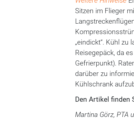
Weitere Hinweise
Er
Sitzen im Flieger 
Langstreckenflüge
Kompressionsstrümp
„eindickt“. Kühl z
Reisegepäck, da es
Gefrierpunkt). Raten
darüber zu informie
Kühlschrank aufzu
Den Artikel finden
Martina Görz, PTA u