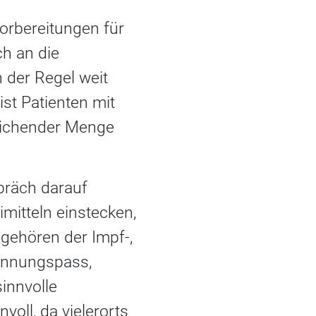
Vorbereitungen für
ch an die
 der Regel weit
ist Patienten mit
reichender Menge
präch darauf
mitteln einstecken,
 gehören der Impf-,
rinnungspass,
sinnvolle
voll, da vielerorts