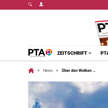
Login Menu
Fachmedium für PTA | diepta.de
Home
ZEITSCHRIFT
PT
Home
News
Über den Wolken …