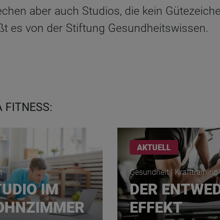
rechen aber auch Studios, die kein Gütezeich
ßt es von der Stiftung Gesundheitswissen.
 FITNESS:
AKTUELL
t
Gesundheit | Krafttraining
UDIO IM
DER ENTWED
OHNZIMMER
EFFEKT