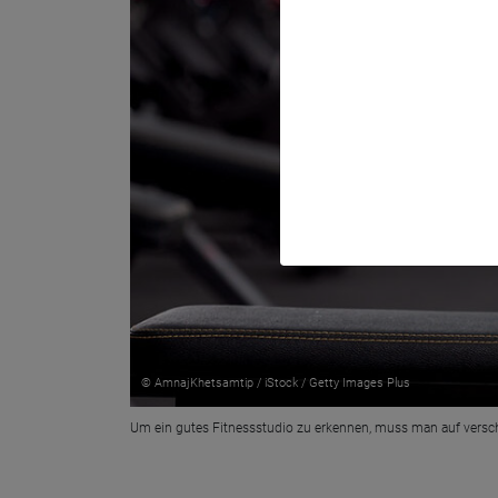
© AmnajKhetsamtip / iStock / Getty Images Plus
Um ein gutes Fitnessstudio zu erkennen, muss man auf versc