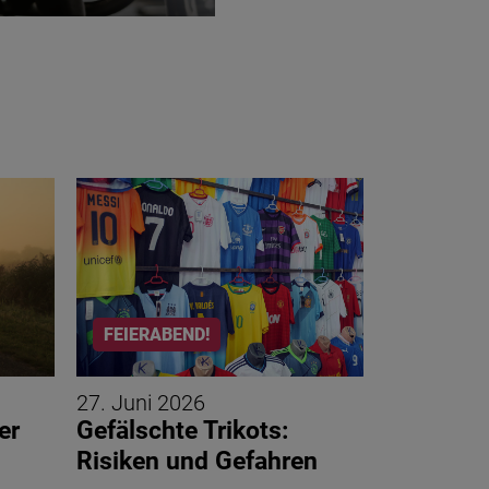
FEIERABEND!
AKTUELL
27. Juni 2026
19. Juni 2
er
Gefälschte Trikots:
Rückenyog
Risiken und Gefahren
Schmerze