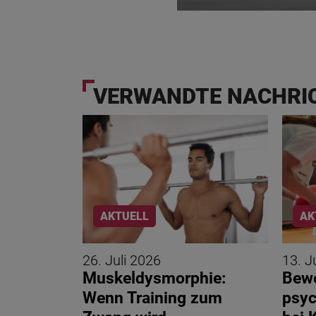
VERWANDTE NACHRI
AKTUELL
AK
26. Juli 2026
13. J
ing auch
Muskeldysmorphie:
Bewe
nken
Wenn Training zum
psyc