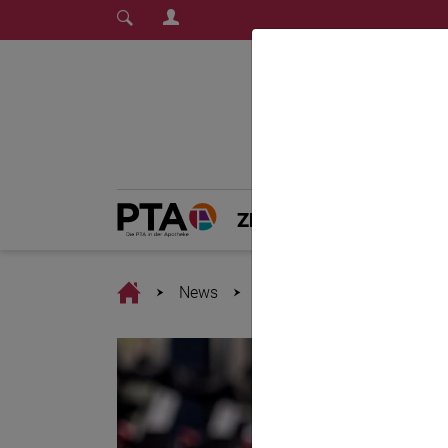
Login Menu
Fachmedium für PTA | diepta.de
Home
Home
ZEITSCHRIFT
PT
Home
News
Was ein gutes Fitnessstud