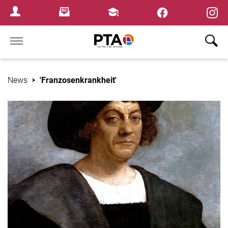
×
Newsletter
Fortbildungen
Login Menu
Home
News
'Franzosenkrankheit'