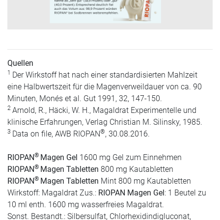
Quellen
1
Der Wirkstoff hat nach einer standardisierten Mahlzeit
eine Halbwertszeit für die Magenverweildauer von ca. 90
Minuten, Monés et al. Gut 1991, 32, 147-150.
2
Arnold, R., Häcki, W. H., Magaldrat Experimentelle und
klinische Erfahrungen, Verlag Christian M. Silinsky, 1985.
3
®
Data on file, AWB RIOPAN
, 30.08.2016.
®
RIOPAN
Magen Gel
1600 mg Gel zum Einnehmen
®
RIOPAN
Magen Tabletten
800 mg Kautabletten
®
RIOPAN
Magen Tabletten
Mint 800 mg Kautabletten
Wirkstoff: Magaldrat Zus.:
RIOPAN Magen Gel
: 1 Beutel zu
10 ml enth. 1600 mg wasserfreies Magaldrat.
Sonst. Bestandt.: Silbersulfat, Chlorhexidindigluconat,