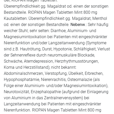
Gel, RIOPAN Magen Tabletten:
Überempfindlichkeit gg. Magaldrat od. einen der sonstigen
Bestandteile. RIOPAN Magen Tabletten Mint 800 mg
Kautabletten: Überempfindlichkeit gg. Magaldrat, Menthol
od. einen der sonstigen Bestandteile.
Nebenw
.: Sehr häufig:
weicher Stuhl; sehr selten: Diarrhoe, Aluminium- und
Magnesiumintoxikation bei Patienten mit eingeschränkter
Nierenfunktion und/oder Langzeitanwendung (Symptome
sind z.B. Hautrötung, Durst, Hypotonie, Schläfrigkeit, Verlust
der Sehnenreflexe durch neuromuskuläre Blockade,
Schwäche, Atemdepression, Herzrhythmusstörungen,
Koma und Herzstillstand); nicht bekannt:
Abdominalschmerzen, Verstopfung, Übelkeit, Erbrechen,
Hypophosphatämie, Nierenrachitis, Osteomalazie (als
Folge einer Aluminium- und/oder Magnesiumintoxikation),
Neurotoxizität, Enzephalopathie (aufgrund der Einlagerung
von Aluminium in das Zentralnervensystem) bei
Langzeitanwendung bei Patienten mit eingeschränkter
Nierenfunktion. RIOPAN Magen Tabletten Mint 800 mg