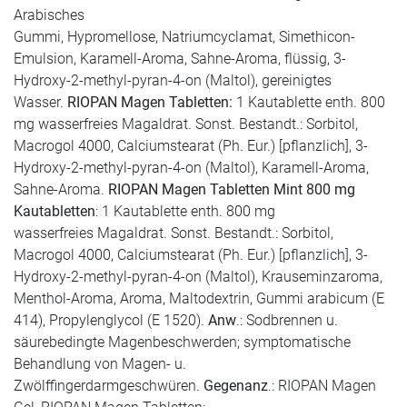
Arabisches
Gummi, Hypromellose, Natriumcyclamat, Simethicon-
Emulsion, Karamell-Aroma, Sahne-Aroma, flüssig, 3-
Hydroxy-2-methyl-pyran-4-on (Maltol), gereinigtes
Wasser.
RIOPAN Magen Tabletten:
1 Kautablette enth. 800
mg wasserfreies Magaldrat. Sonst. Bestandt.: Sorbitol,
Macrogol 4000, Calciumstearat (Ph. Eur.) [pflanzlich], 3-
Hydroxy-2-methyl-pyran-4-on (Maltol), Karamell-Aroma,
Sahne-Aroma.
RIOPAN Magen Tabletten Mint 800 mg
Kautabletten
: 1 Kautablette enth. 800 mg
wasserfreies Magaldrat. Sonst. Bestandt.: Sorbitol,
Macrogol 4000, Calciumstearat (Ph. Eur.) [pflanzlich], 3-
Hydroxy-2-methyl-pyran-4-on (Maltol), Krauseminzaroma,
Menthol-Aroma, Aroma, Maltodextrin, Gummi arabicum (E
414), Propylenglycol (E 1520).
Anw
.: Sodbrennen u.
säurebedingte Magenbeschwerden; symptomatische
Behandlung von Magen- u.
Zwölffingerdarmgeschwüren.
Gegenanz
.: RIOPAN Magen