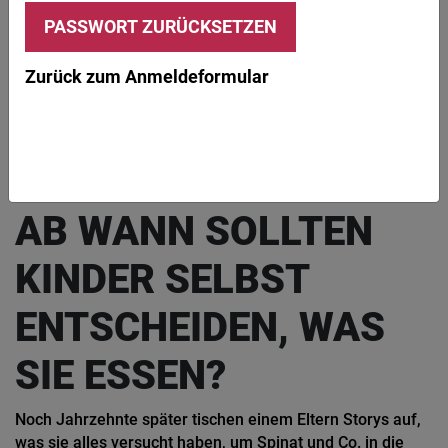
Zurück zum Anmeldeformular
Gemeinsames Kochen macht nicht nur Spaß. Kinder lernen mehr über die
jeweiligen Lebensmittel und können Fragen stellen.
AKTUELL
ERNÄHRUNG
KINDER
FRAGEN & ANTWORTEN
Essenszwang
AB WANN SOLLTEN
KINDER SELBST
ENTSCHEIDEN, WAS
SIE ESSEN?
Noch Jahrzehnte später tischen einem Eltern Storys auf,
was sie alles versucht haben, um Spinat und Co. in die