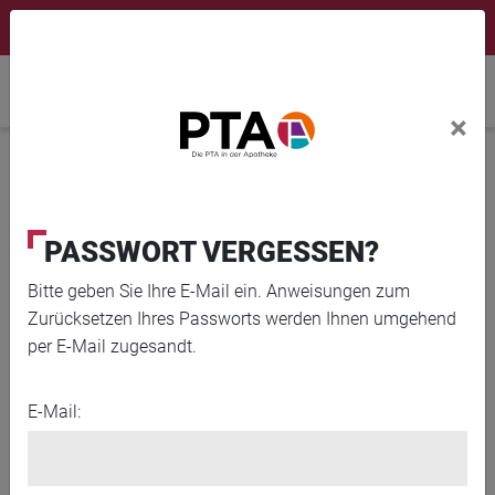
×
Newsletter
Fortbildungen
Login Menu
Home
×
Home
News
Ab wann sollten Kinder selbst entscheiden, was sie
essen?
PASSWORT VERGESSEN?
Bitte geben Sie Ihre E-Mail ein. Anweisungen zum
© evgenyatamanenko / iStock / Getty Images Plus
Zurücksetzen Ihres Passworts werden Ihnen umgehend
per E-Mail zugesandt.
E-Mail: