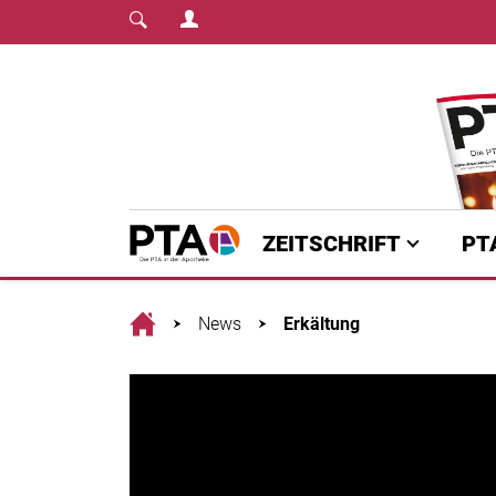
Login Menu
Fachmedium für PTA | diepta.de
Home
ZEITSCHRIFT
PT
Home
News
Erkältung