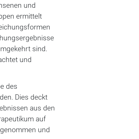
chsenen und
ppen ermittelt
reichungsformen
schungsergebnisse
umgekehrt sind.
achtet und
e des
den. Dies deckt
gebnissen aus den
erapeutikum auf
eingenommen und