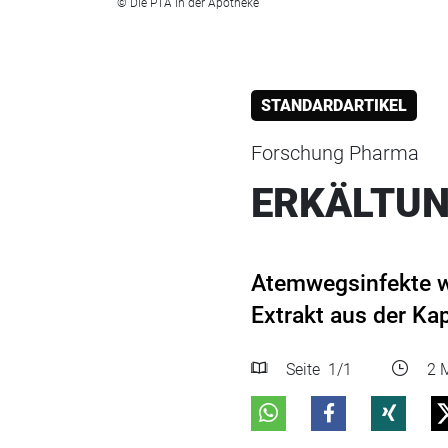
© Die PTA in der Apotheke
STANDARDARTIKEL
Forschung Pharma
ERKÄLTU
Atemwegsinfekte we
Extrakt aus der Ka
Seite
1
/1
2 M