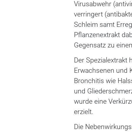
Virusabwehr (antivi
verringert (antibakt
Schleim samt Erreg
Pflanzenextrakt dab
Gegensatz zu einem 
Der Spezialextrakt 
Erwachsenen und Ki
Bronchitis wie Ha
und Gliederschmerz
wurde eine Verkürz
erzielt.
Die Nebenwirkungsra