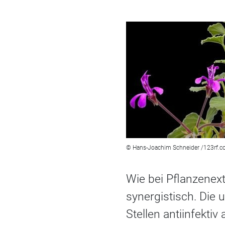
© Hans-Joachim Schneider /123rf.
Wie bei Pflanzenext
synergistisch. Die 
Stellen antiinfekti