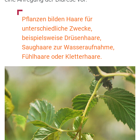
Pflanzen bilden Haare für
unterschiedliche Zwecke,
beispielsweise Drüsenhaare,
Saughaare zur Wasseraufnahme,
Fühlhaare oder Kletterhaare.