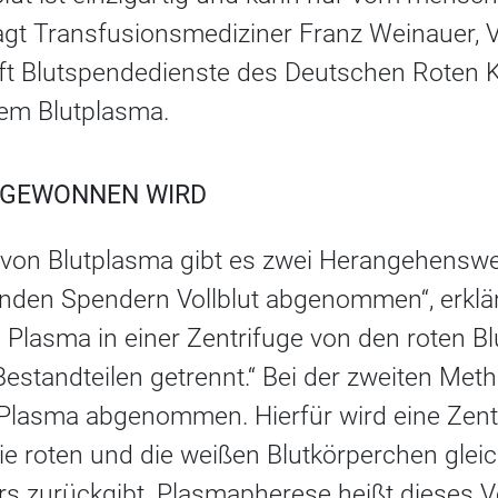
sagt Transfusionsmediziner Franz Weinauer, V
t Blutspendedienste des Deutschen Roten K
dem Blutplasma.
 GEWONNEN WIRD
von Blutplasma gibt es zwei Herangehenswei
den Spendern Vollblut abgenommen“, erklär
 Plasma in einer Zentrifuge von den roten B
Bestandteilen getrennt.“ Bei der zweiten Me
 Plasma abgenommen. Hierfür wird eine Zent
die roten und die weißen Blutkörperchen glei
s zurückgibt. Plasmapherese heißt dieses V