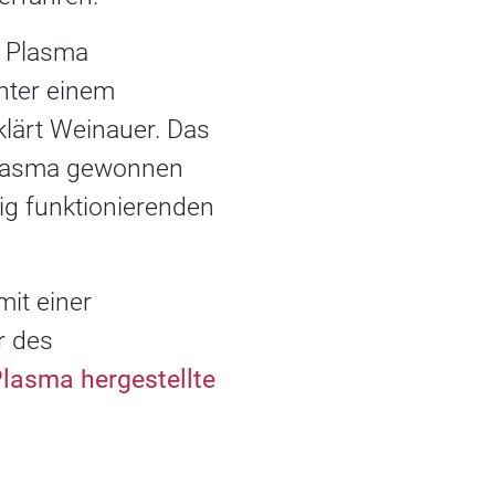
s Plasma
nter einem
klärt Weinauer. Das
tplasma gewonnen
tig funktionierenden
it einer
r des
lasma hergestellte