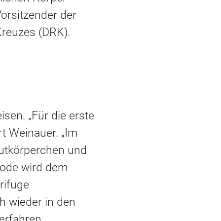
orsitzender der
reuzes (DRK).
sen. „Für die erste
t Weinauer. „Im
lutkörperchen und
thode wird dem
rifuge
ch wieder in den
erfahren.