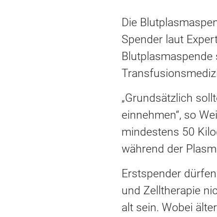
Die Blutplasmaspen
Spender laut Expert
Blutplasmaspende si
Transfusionsmedizi
„Grundsätzlich sol
einnehmen“, so Wei
mindestens 50 Kilo
während der Plasma
Erstspender dürfen
und Zelltherapie ni
alt sein. Wobei ält