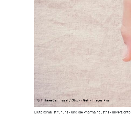
© ThitareeSarmkasat / iStock / Getty Images Plus
Blutplasma ist für uns - und die Pharmaindustrie - unverzicht