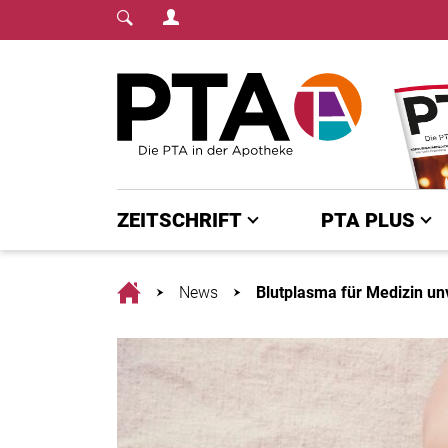
Login Menu
Fachmedium für PTA | diepta.de
Home
ZEITSCHRIFT
PTA PLUS
Home
News
Blutplasma für Medizin un