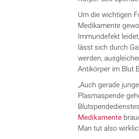
Um die wichtigen F
Medikamente gewon
Immundefekt leidet
lässt sich durch 
werden, ausgleichen
Antikörper im Blut B
„Auch gerade junge
Plasmaspende geholf
Blutspendedienstes
Medikamente
brauc
Man tut also wirkl