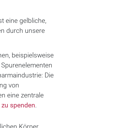
t eine gelbliche,
hen durch unsere
nen, beispielsweise
n Spurenelementen
harmaindustrie: Die
ung von
 eine zentrale
a zu spenden
.
lichen Körper