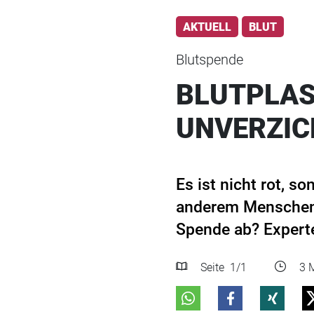
AKTUELL
BLUT
Blutspende
BLUTPLAS
UNVERZI
Es ist nicht rot, s
anderem Menschen 
Spende ab? Experte
Seite
1
/1
3 M