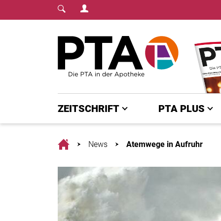
Login Menu
Fachmedium für PTA | diepta.de
Home
ZEITSCHRIFT
PTA PLUS
Home
News
Atemwege in Aufruhr