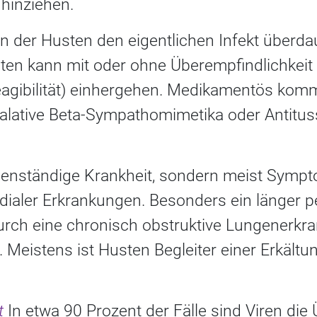
hinziehen.
n der Husten den eigentlichen Infekt überda
sten kann mit oder ohne Überempfindlichkeit
eagibilität) einhergehen. Medikamentös komm
halative Beta-Sympathomimetika oder Antitus
igenständige Krankheit, sondern meist Sympto
dialer Erkrankungen. Besonders ein länger pe
durch eine chronisch obstruktive Lungenerk
 Meistens ist Husten Begleiter einer Erkältu
st
In etwa 90 Prozent der Fälle sind Viren die 