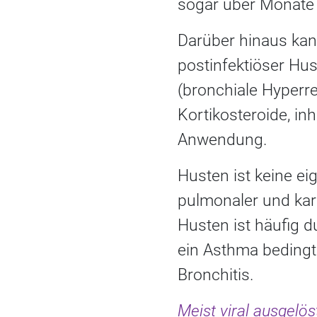
sogar über Monate 
Darüber hinaus kan
postinfektiöser Hu
(bronchiale Hyperr
Kortikosteroide, in
Anwendung.
Husten ist keine e
pulmonaler und kar
Husten ist häufig 
ein Asthma bedingt.
Bronchitis.
Meist viral ausgelö