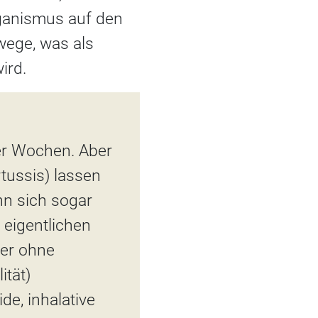
Organismus auf den
wege, was als
ird.
ier Wochen. Aber
rtussis) lassen
nn sich sogar
 eigentlichen
der ohne
ität)
e, inhalative