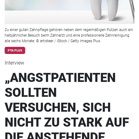
Zu einer guten Zahnpflege gehören neben dem regelmäßigen Putzen auch ein
halbjährlicher Besuch beim Zahnarzt und eine professionelle Zahnreinigung
alle sechs Monate. © artisteer / iStock / Getty Images Plus
PTA PLUS
Interview
„ANGSTPATIENTEN
SOLLTEN
VERSUCHEN, SICH
NICHT ZU STARK AUF
DIE ANSTEHENDE