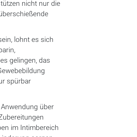
tützen nicht nur die
 überschießende
ein, lohnt es sich
arin,
 es gelingen, das
 Gewebebildung
ur spürbar
te Anwendung über
 Zubereitungen
ben im Intimbereich