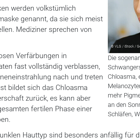
ken werden volkstümlich
aske genannt, da sie sich meist
llen. Mediziner sprechen von
© VLG / iStock / G
osen Verfärbungen in
Die sogena
n fast vollständig verblassen,
Schwangers
nneneinstrahlung nach und treten
Chloasma, e
Melanozyte
ist bildet sich das Chloasma
mehr Pigmen
schaft zurück, es kann aber
an den Sonn
esamten fertilen Phase einer
Schläfen, W
ben.
nklen Hauttyp sind besonders anfällig für di