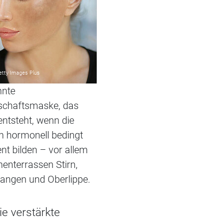
etty Images Plus
nnte
chaftsmaske, das
ntsteht, wenn die
n hormonell bedingt
t bilden – vor allem
enterrassen Stirn,
angen und Oberlippe.
e verstärkte