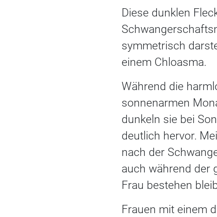
Diese dunklen Flec
Schwangerschaftsm
symmetrisch darste
einem Chloasma.
Während die harml
sonnenarmen Monate
dunkeln sie bei So
deutlich hervor. Me
nach der Schwanger
auch während der g
Frau bestehen blei
Frauen mit einem du