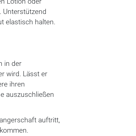
en Lotion oder
. Unterstützend
 elastisch halten.
 in der
r wird. Lässt er
ere ihren
se auszuschließen
ngerschaft auftritt,
t kommen.