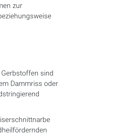
hmen zur
 beziehungsweise
n Gerbstoffen sind
inem Dammriss oder
dstringierend
iserschnittnarbe
dheilfördernden