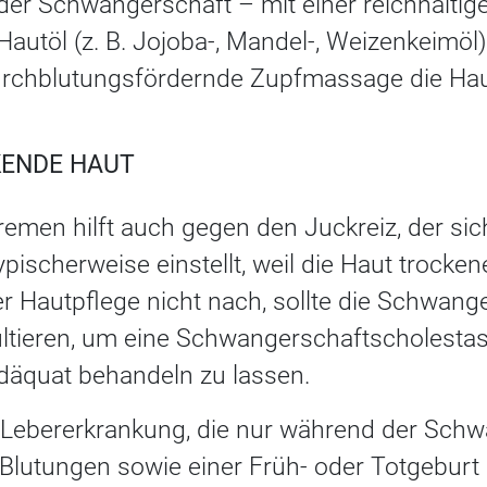
der Schwangerschaft – mit einer reichhaltig
utöl (z. B. Jojoba-, Mandel-, Weizenkeimöl)
urchblutungsfördernde Zupfmassage die Haut
KENDE HAUT
emen hilft auch gegen den Juckreiz, der sich
ischerweise einstellt, weil die Haut trockene
ter Hautpflege nicht nach, sollte die Schwang
ltieren, um eine Schwangerschaftscholesta
däquat behandeln zu lassen.
 Lebererkrankung, die nur während der Schwa
 Blutungen sowie einer Früh- oder Totgebur