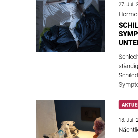
27. Juli
Hormo
SCHI
SYMP
UNTE
Schlech
ständi
Schild
Sympt
AKTUE
18. Juli
Nächtl