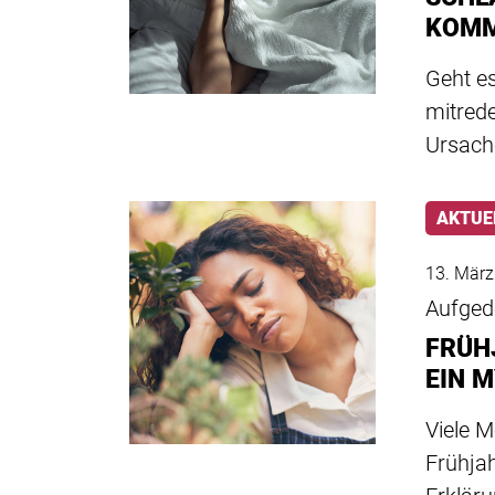
KOM
Geht e
mitred
Ursach
AKTUE
13. Mär
Aufged
FRÜH
EIN 
Viele M
Frühjah