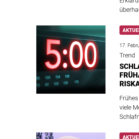
Erkläru
überha
AKTUE
17. Febr
Trend
SCHL
FRÜH
RISK
Frühes 
viele M
Schlaf
AKTUE