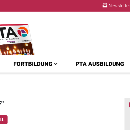
Newsletter
A | diepta.de
ABO
FORTBILDUNG
PTA AUSBILDUNG
"
LL