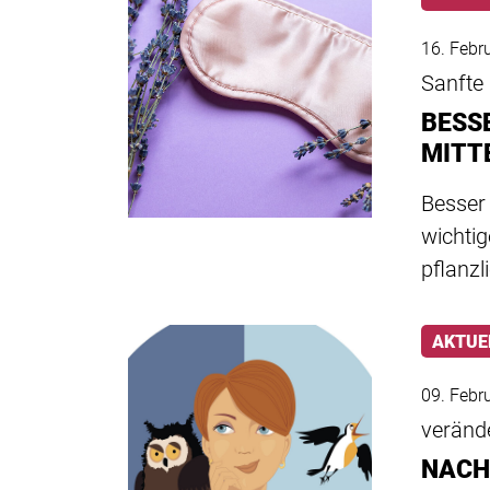
16. Febr
Sanfte 
BESS
MITT
Besser 
wichti
pflanzl
AKTUE
09. Febr
veränd
NACH