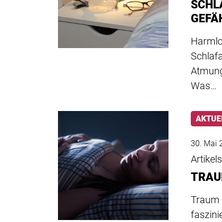
SCHL
GEFÄ
Harmlo
Schlaf
Atmung
Was…
AKTUE
30. Mai 
Artikel
TRAU
Traum 
faszini