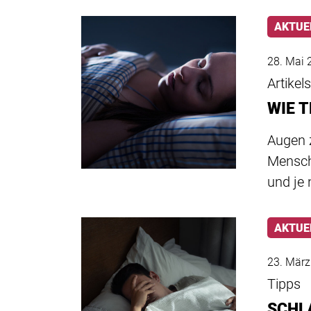
AKTUE
28. Mai 
Artikel
WIE 
Augen 
Mensch
und je
AKTUE
23. Mär
Tipps
SCHL