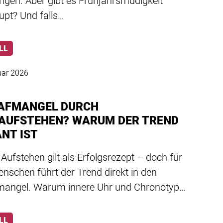
ngen. Aber gibt es Frühjahrsmüdigkeit
upt? Und falls…
LL
uar 2026
AFMANGEL DURCH
AUFSTEHEN? WARUM DER TREND
ANT IST
Aufstehen gilt als Erfolgsrezept – doch für
enschen führt der Trend direkt in den
mangel. Warum innere Uhr und Chronotyp…
LL