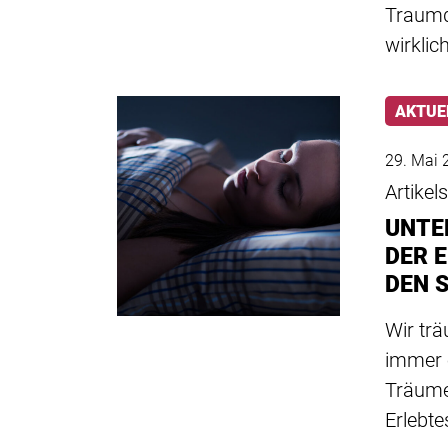
Traumd
wirklic
AKTUE
29. Mai 
Artikel
UNTE
DER 
DEN 
Wir tr
immer 
Träume
Erlebt