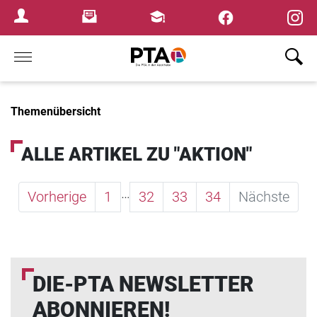
×
Newsletter
Fortbildungen
Login Menu
Home
Themenübersicht
ALLE ARTIKEL ZU "AKTION"
…
Vorherige
1
32
33
34
Nächste
DIE-PTA NEWSLETTER
ABONNIEREN!