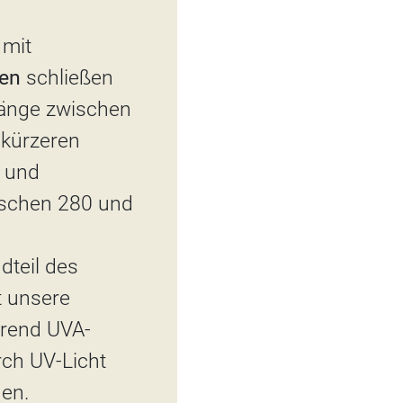
 mit
len
schließen
nlänge zwischen
 kürzeren
r und
wischen 280 und
dteil des
t unsere
hrend UVA-
rch UV-Licht
en.