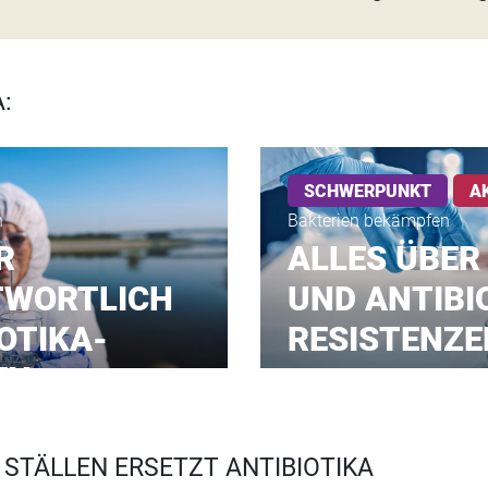
:
SCHWERPUNKT
A
n
Bakterien bekämpfen
R
ALLES ÜBER
TWORTLICH
UND ANTIBI
OTIKA-
RESISTENZE
EN
 STÄLLEN ERSETZT ANTIBIOTIKA