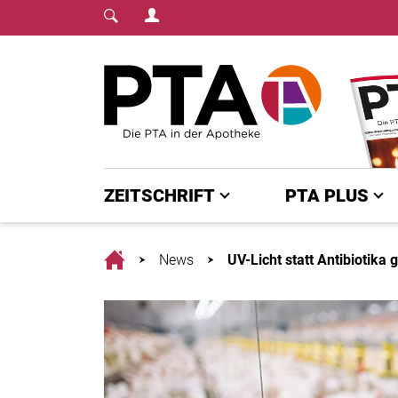
Login Menu
Fachmedium für PTA | diepta.de
Home
ZEITSCHRIFT
PTA PLUS
Home
News
UV-Licht statt Antibiotika