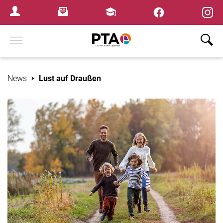
×
Newsletter
Fortbildungen
Login Menu
Home
News
Lust auf Draußen