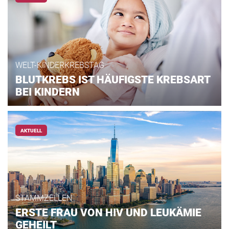
WELT-KINDERKREBSTAG
BLUTKREBS IST HÄUFIGSTE KREBSART
BEI KINDERN
AKTUELL
STAMMZELLEN
ERSTE FRAU VON HIV UND LEUKÄMIE
GEHEILT