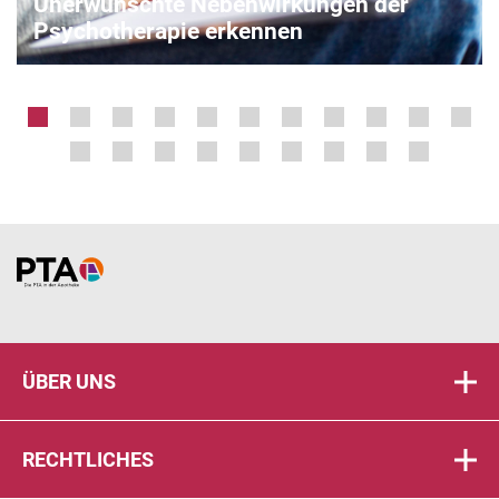
Unerwünschte Nebenwirkungen der
Psychotherapie erkennen
Home
ÜBER UNS
RECHTLICHES