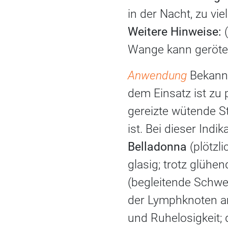
in der Nacht, zu vie
Weitere Hinweise:
(
Wange kann gerötet 
Anwendung
Bekannt
dem Einsatz ist zu 
gereizte wütende S
ist. Bei dieser Ind
Belladonna
(plötzl
glasig; trotz glühen
(begleitende Schwe
der Lymphknoten a
und Ruhelosigkeit; 