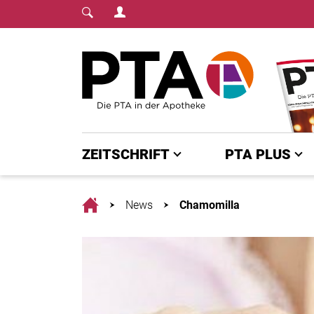
Login Menu
Fachmedium für PTA | diepta.de
Home
ZEITSCHRIFT
PTA PLUS
Home
News
Chamomilla