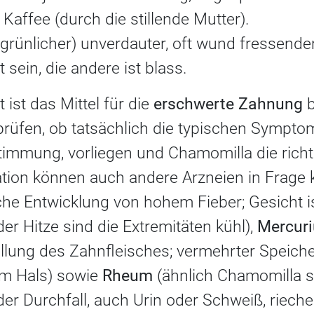
l Kaffee (durch die stillende Mutter).
grünlicher) unverdauter, oft wund fressender
sein, die andere ist blass.
 ist das Mittel für die
erschwerte Zahnung
b
prüfen, ob tatsächlich die typischen Symptom
timmung, vorliegen und Chamomilla die richt
ikation können auch andere Arzneien in Frag
iche Entwicklung von hohem Fieber; Gesicht i
der Hitze sind die Extremitäten kühl),
Mercuriu
llung des Zahnfleisches; vermehrter Speiche
m Hals) sowie
Rheum
(ähnlich Chamomilla st
der Durchfall, auch Urin oder Schweiß, riechen