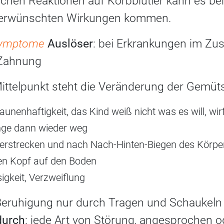
gischen Reaktionen auf Korbblütler kann es 
nerwünschten Wirkungen kommen.
 Symptome
Auslöser
: bei Erkrankungen im Z
 Zahnung
ittelpunkt steht die Veränderung der Gemüt
aunenhaftigkeit, das Kind weiß nicht was es will, wirf
nge dann wieder weg
erstrecken und nach Nach-Hinten-Biegen des Körper
en Kopf auf den Boden
igkeit, Verzweiflung
eruhigung nur durch Tragen und Schaukeln
durch
: jede Art von Störung, angesprochen o