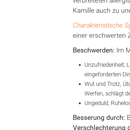
verbreiteten aller
Kamille auch zu u
Charakteristische
einer erschwerten
Beschwerden:
Im M
Unzufriedenheit, L
eingeforderten Di
Wut und Trotz, Üb
Werfen, schlägt d
Ungeduld, Ruhelos
Besserung durch:
B
Verschlechterung 