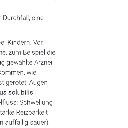
 Durchfall, eine
ei Kindern. Vor
e, zum Beispiel die
ig gewählte Arznei
e kommen, wie
st gerötet; Augen
s solubilis
lfluss; Schwellung
arke Reizbarkeit
 auffällig sauer).