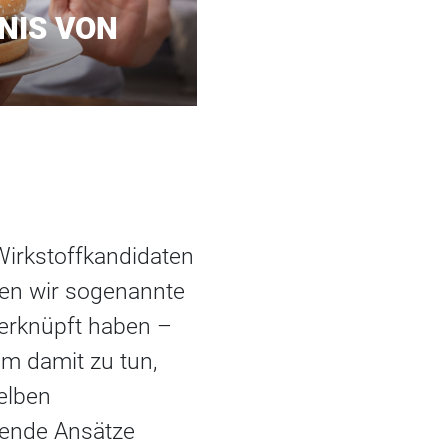
NIS VON
Wirkstoffkandidaten
en wir sogenannte
erknüpft haben –
em damit zu tun,
elben
rende Ansätze