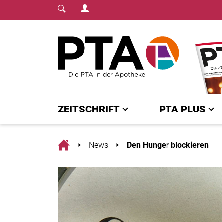
Login Menu
Fachmedium für PTA | diepta.de
Home
ZEITSCHRIFT
PTA PLUS
Home
News
Den Hunger blockieren