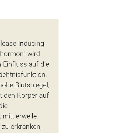
l
ease
In
ducing
hormon“ wird
 Einfluss auf die
chtnisfunktion.
ohe Blutspiegel,
et den Körper auf
die
mittlerweile
 zu erkranken,