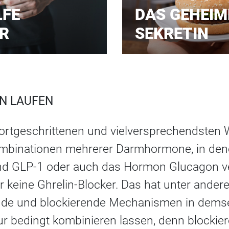
LFE
DAS GEHEIM
R
SEKRETIN
EN LAUFEN
fortgeschrittenen und vielversprechendsten 
ombinationen mehrerer Darmhormone, in den
und GLP-1 oder auch das Hormon Glucagon v
r keine Ghrelin-Blocker. Das hat unter ander
ende und blockierende Mechanismen in dems
ur bedingt kombinieren lassen, denn blockie