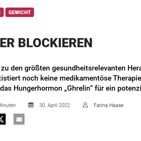
G
GEWICHT
ER BLOCKIEREN
 zu den größten gesundheitsrelevanten He
 existiert noch keine medikamentöse Therapi
das Hungerhormon „Ghrelin“ für ein potenzie
inuten
30. April 2022
Farina Haase