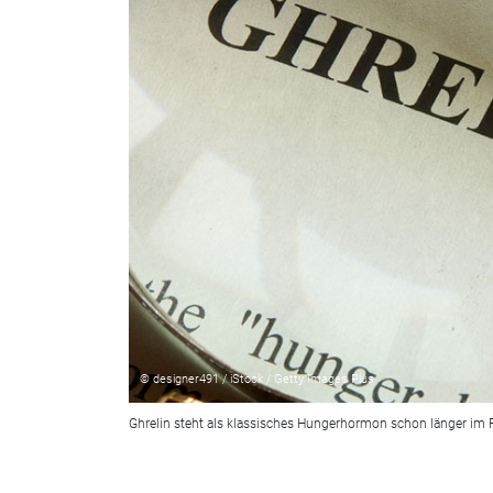
© designer491 / iStock / Getty Images Plus
Ghrelin steht als klassisches Hungerhormon schon länger im