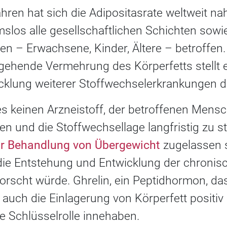
ahren hat sich die Adipositasrate weltweit na
slos alle gesellschaftlichen Schichten sowi
n – Erwachsene, Kinder, Ältere – betroffen.
ehende Vermehrung des Körperfetts stellt 
icklung weiterer Stoffwechselerkrankungen d
es keinen Arzneistoff, der betroffenen Mensc
n und die Stoffwechsellage langfristig zu st
ur Behandlung von Übergewicht
zugelassen s
 die Entstehung und Entwicklung der chronis
forscht würde. Ghrelin, ein Peptidhormon, d
s auch die Einlagerung von Körperfett positiv 
e Schlüsselrolle innehaben.