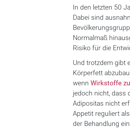
In den letzten 50 J
Dabei sind ausnahm
Bevölkerungsgruppe
Normalmaß hinausg
Risiko für die Entw
Und trotzdem gibt 
Körperfett abzubaue
wenn
Wirkstoffe z
jedoch nicht, dass
Adipositas nicht er
Appetit reguliert al
der Behandlung ein