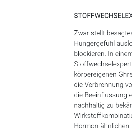
STOFFWECHSELEX
Zwar stellt besagte
Hungergefühl auslö
blockieren. In eine
Stoffwechselexperte
körpereigenen Ghre
die Verbrennung vo
die Beeinflussung e
nachhaltig zu bek
Wirkstoffkombinatio
Hormon-ähnlichen M